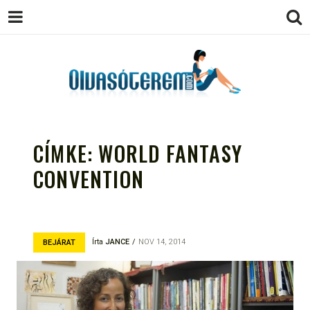
OLVASÓTEREM.COM – AZ
könyvekről könyvbarátoknak
EGÉSZSÉGES OLVASÁS
CÍMKE:
WORLD FANTASY
TÁMOGATÓJA
CONVENTION
Írta
JANCE
NOV 14, 2014
BEJÁRAT