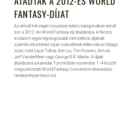
ÁTADTÁK A 2012-ES WORLD
FANTASY-DÍJAT
Az elmúlt hét végén összesen kilenc kategóriában került
sor a 2012. évi World Fantasy-díj átadására. A fikciós
irodalom egyik legrangosabb nemzetközi díjának
számító kitüntetést olyan szerzőknek ítélte oda az öttagú
zsűri, mint Lavie Tidhar, Ken Liu, Tim Powers, Ann és
Jeff VanderMeer vagy George R.R. Martin. A díjak
átadására a kanadai Torontóban november 1–4 között
megszervezett World Fantasy Convention elnevezésű
rendezvényen kerül sor.