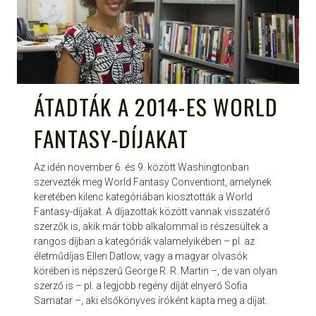
ÁTADTÁK A 2014-ES WORLD
FANTASY-DÍJAKAT
Az idén november 6. és 9. között Washingtonban
szervezték meg World Fantasy Conventiont, amelynek
keretében kilenc kategóriában kiosztották a World
Fantasy-díjakat. A díjazottak között vannak visszatérő
szerzők is, akik már több alkalommal is részesültek a
rangos díjban a kategóriák valamelyikében – pl. az
életműdíjas Ellen Datlow, vagy a magyar olvasók
körében is népszerű George R. R. Martin –, de van olyan
szerző is – pl. a legjobb regény díját elnyerő Sofia
Samatar –, aki elsőkönyves íróként kapta meg a díjat.