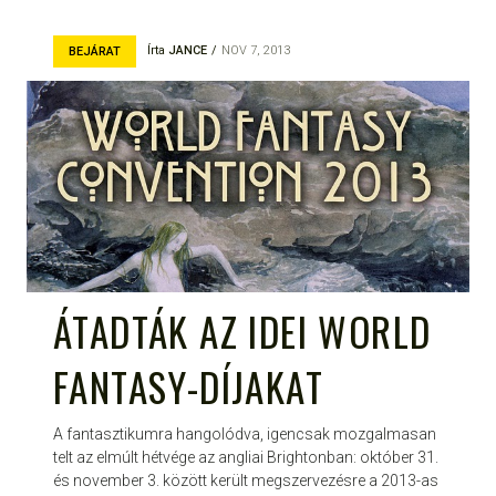
Írta
JANCE
NOV 7, 2013
BEJÁRAT
ÁTADTÁK AZ IDEI WORLD
FANTASY-DÍJAKAT
A fantasztikumra hangolódva, igencsak mozgalmasan
telt az elmúlt hétvége az angliai Brightonban: október 31.
és november 3. között került megszervezésre a 2013-as