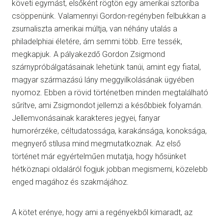
követi egymást, elsőként rögtön egy amerikai sztoriba
csöppenünk. Valamennyi Gordon-regényben felbukkan a
zsurnaliszta amerikai múltja, van néhány utalás a
philadelphiai életére, ám semmi több. Erre tessék,
megkapjuk. A pályakezdő Gordon Zsigmond
szárnypróbálgatásainak lehetünk tanúi, amint egy fiatal,
magyar származású lány meggyilkolásának ügyében
nyomoz. Ebben a rövid történetben minden megtalálható
sűrítve, ami Zsigmondot jellemzi a későbbiek folyamán.
Jellemvonásainak karakteres jegyei, fanyar
humorérzéke, céltudatossága, karakánsága, konoksága,
megnyerő stílusa mind megmutatkoznak. Az első
történet már egyértelműen mutatja, hogy hősünket
hétköznapi oldaláról fogjuk jobban megismerni, közelebb
enged magához és szakmájához.
A kötet erénye, hogy ami a regényekből kimaradt, az