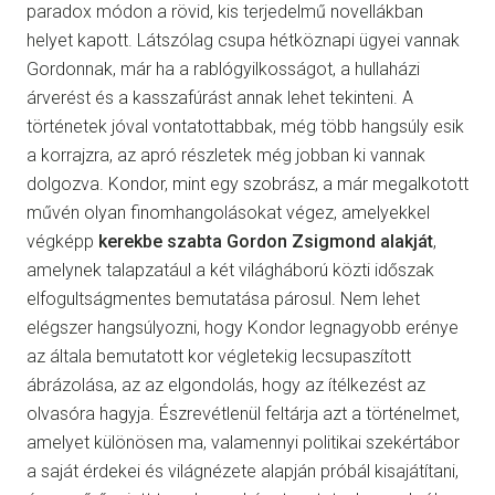
paradox módon a rövid, kis terjedelmű novellákban
helyet kapott. Látszólag csupa hétköznapi ügyei vannak
Gordonnak, már ha a rablógyilkosságot, a hullaházi
árverést és a kasszafúrást annak lehet tekinteni. A
történetek jóval vontatottabbak, még több hangsúly esik
a korrajzra, az apró részletek még jobban ki vannak
dolgozva. Kondor, mint egy szobrász, a már megalkotott
művén olyan finomhangolásokat végez, amelyekkel
végképp
kerekbe szabta Gordon Zsigmond
alakját
,
amelynek talapzatául a két világháború közti időszak
elfogultságmentes bemutatása párosul. Nem lehet
elégszer hangsúlyozni, hogy Kondor legnagyobb erénye
az általa bemutatott kor végletekig lecsupaszított
ábrázolása, az az elgondolás, hogy az ítélkezést az
olvasóra hagyja. Észrevétlenül feltárja azt a történelmet,
amelyet különösen ma, valamennyi politikai szekértábor
a saját érdekei és világnézete alapján próbál kisajátítani,