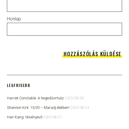
Honlap
LEGFRISEBB
Harriet Constable: A hegedűvirtuóz
2025/09/28
Shannon Kirk: 15/33 ​– Maradj életben!
2025/08/24
Han Kang: Növényevő
2025/08/21