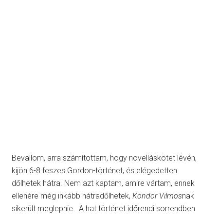
Bevallom, arra számítottam, hogy novelláskötet lévén,
kijön 6-8 feszes Gordon-történet, és elégedetten
dőlhetek hátra. Nem azt kaptam, amire vártam, ennek
ellenére még inkább hátradőlhetek,
Kondor Vilmos
nak
sikerült meglepnie. A hat történet időrendi sorrendben