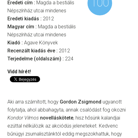
100
Eredeti cím :
Magda a bestiális
Népszínház utcai mindenes
Eredeti kiadás :
2012
Magyar cím :
Magda a bestiális
Népszínház utcai mindenes
Kiadó :
Agave Könyvek
Recenzált kiadás éve :
2012
Terjedelme (oldalszám) :
224
Vidd hírét!
Aki arra számított, hogy
Gordon Zsigmond
ugyanott
folytatja, ahol abbahagyta, annak csalódást fog okozni
Kondor Vilmos
novelláskötete
, hisz hősünk kalandjai
ezúttal nélkülözik az akciódús jeleneteket. Kedvenc
bűnügyi zsurnalisztánktól eddig megszokhattuk, hogy