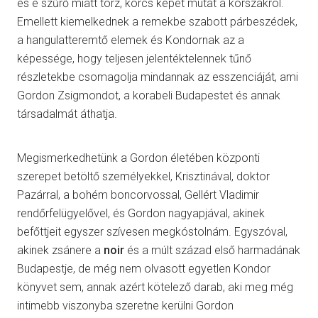
és e szűrő miatt torz, korcs képet mutat a korszakról.
Emellett kiemelkednek a remekbe szabott párbeszédek,
a hangulatteremtő elemek és Kondornak az a
képessége, hogy teljesen jelentéktelennek tűnő
részletekbe csomagolja mindannak az esszenciáját, ami
Gordon Zsigmondot, a korabeli Budapestet és annak
társadalmát áthatja.
Megismerkedhetünk a Gordon életében központi
szerepet betöltő személyekkel, Krisztinával, doktor
Pazárral, a bohém boncorvossal, Gellért Vladimir
rendőrfelügyelővel, és Gordon nagyapjával, akinek
befőttjeit egyszer szívesen megkóstolnám. Egyszóval,
akinek zsánere a
noir
és a múlt század első harmadának
Budapestje, de még nem olvasott egyetlen Kondor
könyvet sem, annak azért kötelező darab, aki meg még
intimebb viszonyba szeretne kerülni Gordon