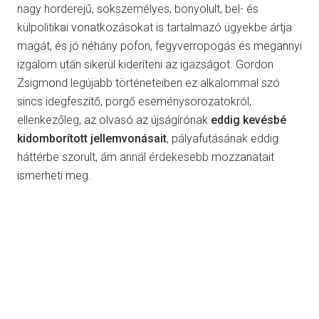
nagy horderejű, sokszemélyes, bonyolult, bel- és
külpolitikai vonatkozásokat is tartalmazó ügyekbe ártja
magát, és jó néhány pofon, fegyverropogás és megannyi
izgalom után sikerül kideríteni az igazságot. Gordon
Zsigmond legújabb történeteiben ez alkalommal szó
sincs idegfeszítő, pörgő eseménysorozatokról,
ellenkezőleg, az olvasó az újságírónak
eddig kevésbé
kidomborított jellemvonásait
, pályafutásának eddig
háttérbe szorult, ám annál érdekesebb mozzanatait
ismerheti meg.