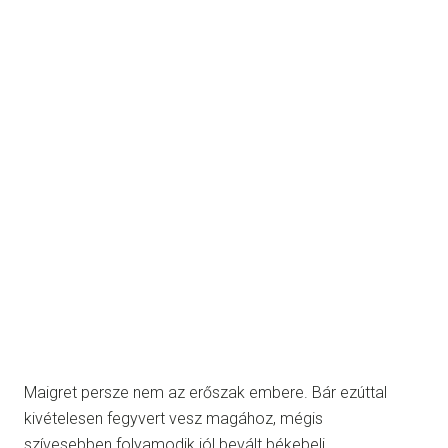
Maigret persze nem az erőszak embere. Bár ezúttal
kivételesen fegyvert vesz magához, mégis
szívesebben folyamodik jól bevált békebeli