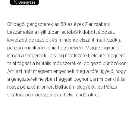
Chicagói gengszterek az 50-es évek Párizsában!
Leszámolás a nyílt utcán, autóból kidobott áldozat,
levitézlett bokszolók és mindenre elszánt maffiózók a
párizsi amerikai kolónia törzshelyein. Maigret ugyan jól
ismeri a tengerentúli alvilág módszereit, eleinte mégsem
talál fogást a brutális módszerekkel dolgozó bűnözőkön.
Ám azt már mégsem engedheti meg a főfelügyelő, hogy
a gengszterek helyben hagyják Lognont, a mindenki által
rossz pénzként ismert Balfácán felügyelőt, és Párizs
sikátoraiban lődözzenek a helyi rendőrökre…