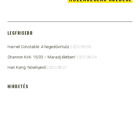
LEGFRISEBB
Harriet Constable: A hegedűvirtuóz
2025/09/28
Shannon Kirk: 15/33 ​– Maradj életben!
2025/08/24
Han Kang: Növényevő
2025/08/21
HIRDETÉS