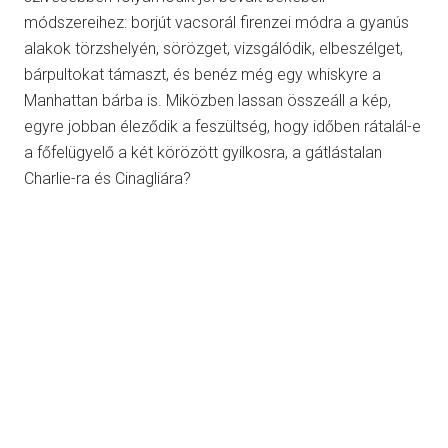
módszereihez: borjút vacsorál firenzei módra a gyanús
alakok törzshelyén, sörözget, vizsgálódik, elbeszélget,
bárpultokat támaszt, és benéz még egy whiskyre a
Manhattan bárba is. Miközben lassan összeáll a kép,
egyre jobban éleződik a feszültség, hogy időben rátalál-e
a főfelügyelő a két körözött gyilkosra, a gátlástalan
Charlie-ra és Cinagliára?