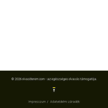
© 2026 olvasóterem.com - az egészséges olvasás támogatója.
Impresszum
Adatvédelmi záradék