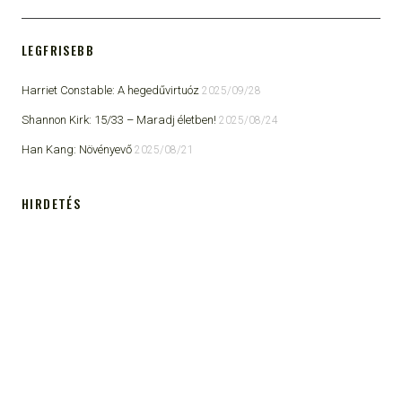
LEGFRISEBB
Harriet Constable: A hegedűvirtuóz
2025/09/28
Shannon Kirk: 15/33 ​– Maradj életben!
2025/08/24
Han Kang: Növényevő
2025/08/21
HIRDETÉS