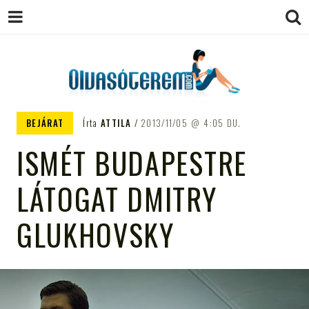
OLVASÓTEREM.COM – AZ
könyvekről könyvbarátoknak
BEJÁRAT
Írta
ATTILA
2013/11/05
4:05 DU.
EGÉSZSÉGES OLVASÁS
ISMÉT BUDAPESTRE
TÁMOGATÓJA
LÁTOGAT DMITRY
GLUKHOVSKY