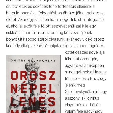
őrült ötletük és sci-finek tűnő történetük ellenére is
bámulatosan éles felbontásban ábrázolják a mai orosz
életet. Akár egy kis isten háta mögötti faluba látogatunk
el, ahol a lakók feje fölött észrevétlenül zajlik le egy
nukleáris háború, akár az ország két vezetőjének
bonyolult kapcsolatáról olvasunk, akár egy vidéki orosz
kiskirály elképzelését láthatjuk az igazi szabadságról.
A
kötet összes novellája
túlmutat önmagán,
ugyanis valamiképpen
mindegyiknek a Haza a
főhőse – és a Haza úgy
jelenik meg
Glukhovskynál, mint egy
asszony, aki cinikus
elnyomás alatt él és
valamiféle nagy-nagy