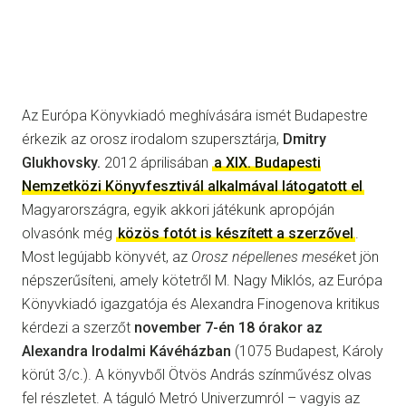
Az Európa Könyvkiadó meghívására ismét Budapestre
érkezik az orosz irodalom szupersztárja,
Dmitry
Glukhovsky.
2012 áprilisában
a XIX. Budapesti
Nemzetközi Könyvfesztivál alkalmával látogatott el
Magyarországra, egyik akkori játékunk apropóján
olvasónk még
közös fotót is készített a szerzővel
.
Most legújabb könyvét, az
Orosz népellenes mesék
et jön
népszerűsíteni, amely kötetről M. Nagy Miklós, az Európa
Könyvkiadó igazgatója és Alexandra Finogenova kritikus
kérdezi a szerzőt
november 7-én 18 órakor az
Alexandra Irodalmi Kávéházban
(1075 Budapest, Károly
körút 3/c.). A könyvből Ötvös András színművész olvas
fel részletet. A táguló Metró Univerzumról – vagyis az