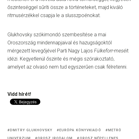
őszinteséggel sűríti össze a történeteket, majd kiváló
ritmusérzékkel csapja le a slusszpoénokat.
Glukhovsky szókimondó szembesítése a mai
Oroszország mindennapjaival és hazugságoktól
mérgezett levegőjével Parti Nagy Lajos
Fülkeforr-meséi
t
idézi. Kegyetlenül őszinte és mégis szórakoztató,
amelyet az olvasó nem tud egyszerűen csak félretenni.
Vidd hírét!
DMITRY GLUKHOVSKY
EURÓPA KÖNYVKIADÓ
METRÓ
UNIVERZUM
OROSZ IRODALOM
OROSZ NÉPELLENES