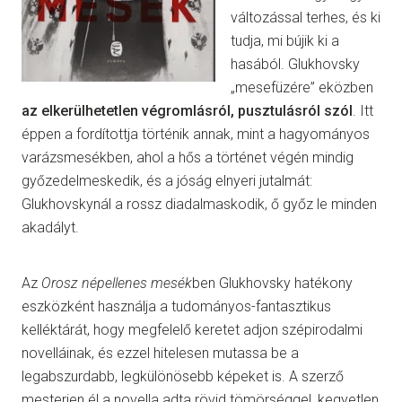
változással terhes, és ki
tudja, mi bújik ki a
hasából. Glukhovsky
„mesefüzére” eközben
az elkerülhetetlen végromlásról, pusztulásról szól
. Itt
éppen a fordítottja történik annak, mint a hagyományos
varázsmesékben, ahol a hős a történet végén mindig
győzedelmeskedik, és a jóság elnyeri jutalmát:
Glukhovskynál a rossz diadalmaskodik, ő győz le minden
akadályt.
Az
Orosz népellenes mesék
ben Glukhovsky hatékony
eszközként használja a tudományos-fantasztikus
kelléktárát, hogy megfelelő keretet adjon szépirodalmi
novelláinak, és ezzel hitelesen mutassa be a
legabszurdabb, legkülönösebb képeket is. A szerző
mesterien él a novella adta rövid tömörséggel, kegyetlen