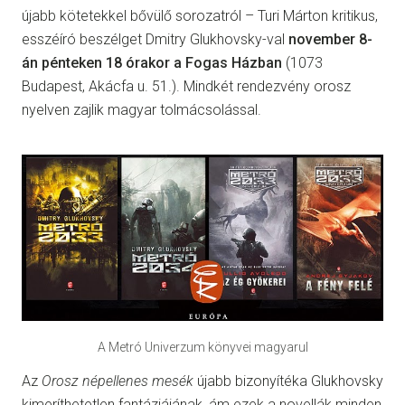
újabb kötetekkel bővülő sorozatról – Turi Márton kritikus,
esszéíró beszélget Dmitry Glukhovsky-val
november 8-
án pénteken 18 órakor a Fogas Házban
(1073
Budapest, Akácfa u. 51.). Mindkét rendezvény orosz
nyelven zajlik magyar tolmácsolással.
A Metró Univerzum könyvei magyarul
Az
Orosz népellenes mesék
újabb bizonyítéka Glukhovsky
kimeríthetetlen fantáziájának, ám ezek a novellák minden