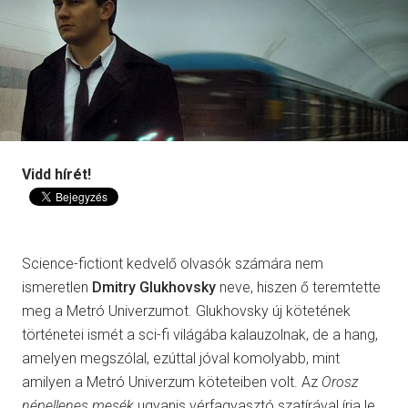
Vidd hírét!
Science-fictiont kedvelő olvasók számára nem
ismeretlen
Dmitry Glukhovsky
neve, hiszen ő teremtette
meg a Metró Univerzumot. Glukhovsky új kötetének
történetei ismét a sci-fi világába kalauzolnak, de a hang,
amelyen megszólal, ezúttal jóval komolyabb, mint
amilyen a Metró Univerzum köteteiben volt. Az
Orosz
népellenes mesék
ugyanis vérfagyasztó szatírával írja le