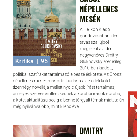
NÉPELLENES
MESÉK
A Helikon Kiadó
gondozásában idén
tavasszal újból
megjelent az idén
negyvenéves Dmitry
Kritika
|
95
Glukhovsky eredetileg
2010-ben kiadott,
politikai szatírákat tartalmazó elbeszéléskötete. Az Orosz
népellenes mesék második kiadása az eredeti kötet
tizennégy novellája mellett nyolc újabb írást tartalmaz,
amelyek szervesen illeszkednek a korábbi írások sorába,
a kötet aktualitása pedig a benne tárgyalt témák miatt talán
még nyilvánvalóbb, mint kilenc éve.
DMITRY
JANCE
FEBR 2, 2016