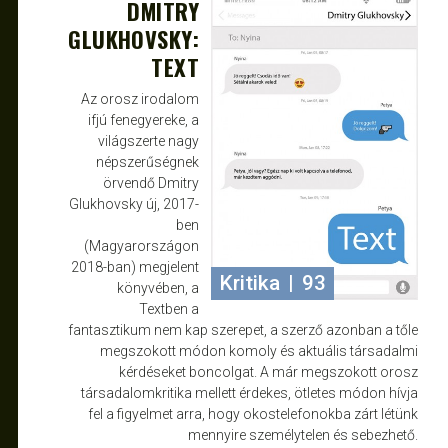
DMITRY
MÁJ 29, 2018
JANCE
GLUKHOVSKY:
TEXT
Az orosz irodalom
ifjú fenegyereke, a
világszerte nagy
népszerűségnek
örvendő Dmitry
Glukhovsky új, 2017-
ben
(Magyarországon
2018-ban) megjelent
Kritika
|
93
könyvében, a
Textben a
fantasztikum nem kap szerepet, a szerző azonban a tőle
megszokott módon komoly és aktuális társadalmi
kérdéseket boncolgat. A már megszokott orosz
társadalomkritika mellett érdekes, ötletes módon hívja
fel a figyelmet arra, hogy okostelefonokba zárt létünk
mennyire személytelen és sebezhető.