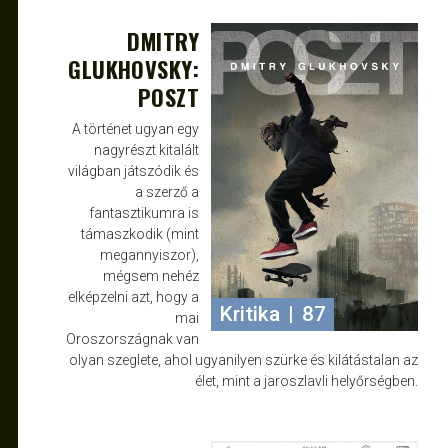
DMITRY
DEC 16, 2019
JANCE
GLUKHOVSKY:
POSZT
A történet ugyan egy
nagyrészt kitalált
világban játszódik és
a szerző a
fantasztikumra is
támaszkodik (mint
megannyiszor),
mégsem nehéz
elképzelni azt, hogy a
Kritika
|
87
mai
Oroszországnak van
olyan szeglete, ahol ugyanilyen szürke és kilátástalan az
élet, mint a jaroszlavli helyőrségben.