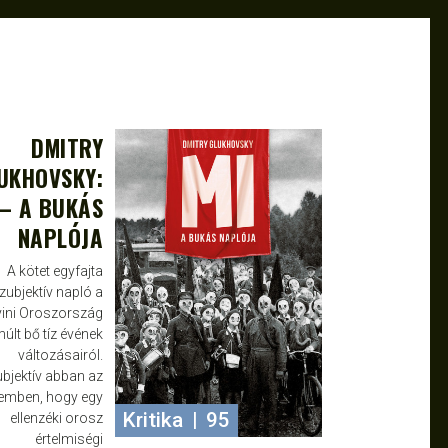
DMITRY
MÁJ 25, 2025
JANCE
UKHOVSKY:
 – A BUKÁS
NAPLÓJA
A kötet egyfajta
zubjektív napló a
yini Oroszország
múlt bő tíz évének
változásairól.
bjektív abban az
lemben, hogy egy
Kritika
|
95
ellenzéki orosz
értelmiségi