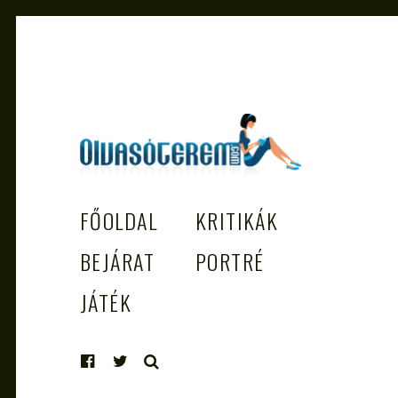
OLVASÓTEREM.COM – AZ
könyvekről könyvbarátoknak
FŐOLDAL
KRITIKÁK
EGÉSZSÉGES OLVASÁS TÁMOGATÓJ
BEJÁRAT
PORTRÉ
JÁTÉK
KERESÉS