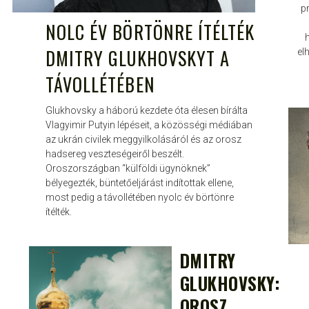
p
NOLC ÉV BÖRTÖNRE ÍTÉLTÉK
DMITRY GLUKHOVSKYT A
el
TÁVOLLÉTÉBEN
Glukhovsky a háború kezdete óta élesen bírálta
Vlagyimir Putyin lépéseit, a közösségi médiában
az ukrán civilek meggyilkolásáról és az orosz
hadsereg veszteségeiről beszélt.
Oroszországban “külföldi ügynöknek”
bélyegezték, büntetőeljárást indítottak ellene,
most pedig a távollétében nyolc év börtönre
ítélték.
DMITRY
JANCE
JÚL 23, 2019
GLUKHOVSKY:
OROSZ