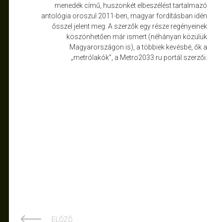
menedék című, huszonkét elbeszélést tartalmazó
antológia oroszul 2011-ben, magyar fordításban idén
ősszel jelent meg. A szerzők egy része regényeinek
köszönhetően már ismert (néhányan közülük
Magyarországon is), a többiek kevésbé, ők a
„metrólakók”, a Metro2033.ru portál szerzői.
ELŐZŐ