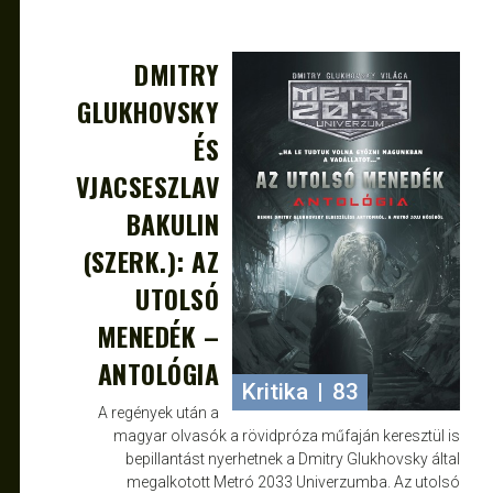
DMITRY
JAN 4, 2016
JANCE
GLUKHOVSKY
ÉS
VJACSESZLAV
BAKULIN
(SZERK.): AZ
UTOLSÓ
MENEDÉK –
ANTOLÓGIA
Kritika
|
83
A regények után a
magyar olvasók a rövidpróza műfaján keresztül is
bepillantást nyerhetnek a Dmitry Glukhovsky által
megalkotott Metró 2033 Univerzumba. Az utolsó