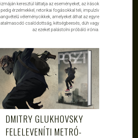
rizmáján keresztül láttatja az eseményeket, az írások
pedig érzelmekkel, retorikai fogásokkal teli, impulzív
hangvételű véleménycikkek, amelyeket áthat az egyre
hatalmasodó csalódottság, kétségbeesés, düh vagy
az ezeket palástolni próbáló irónia.
ATTILA
NOV 5, 2019
DMITRY GLUKHOVSKY
FELELEVENÍTI METRÓ-