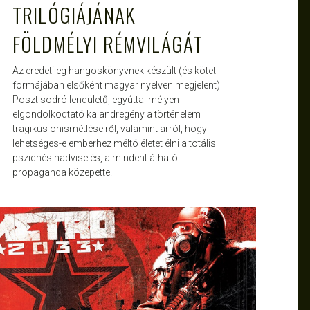
TRILÓGIÁJÁNAK
FÖLDMÉLYI RÉMVILÁGÁT
Az eredetileg hangoskönyvnek készült (és kötet
formájában elsőként magyar nyelven megjelent)
Poszt sodró lendületű, egyúttal mélyen
elgondolkodtató kalandregény a történelem
tragikus önismétléseiről, valamint arról, hogy
lehetséges-e emberhez méltó életet élni a totális
pszichés hadviselés, a mindent átható
propaganda közepette.
ATTILA
MÁRC 18, 2016