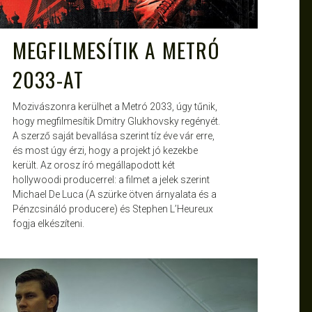
MEGFILMESÍTIK A METRÓ
2033-AT
Mozivászonra kerülhet a Metró 2033, úgy tűnik,
hogy megfilmesítik Dmitry Glukhovsky regényét.
A szerző saját bevallása szerint tíz éve vár erre,
és most úgy érzi, hogy a projekt jó kezekbe
került. Az orosz író megállapodott két
hollywoodi producerrel: a filmet a jelek szerint
Michael De Luca (A szürke ötven árnyalata és a
Pénzcsináló producere) és Stephen L’Heureux
fogja elkészíteni.
ATTILA
NOV 12, 2015