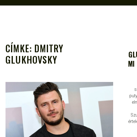
CÍMKE:
DMITRY
GL
GLUKHOVSKY
MI
A
ATTILA
AUG 8, 2023
s
put
el
Szu
érte