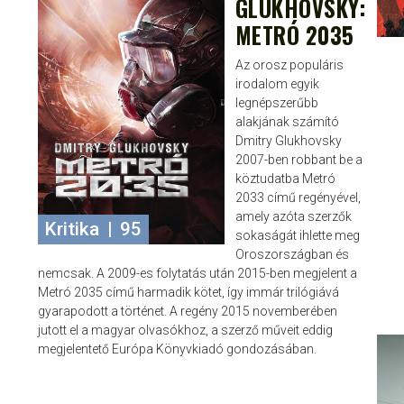
GLUKHOVSKY:
METRÓ 2035
Az orosz populáris
irodalom egyik
legnépszerűbb
alakjának számító
Dmitry Glukhovsky
2007-ben robbant be a
köztudatba Metró
2033 című regényével,
amely azóta szerzők
Kritika
|
95
sokaságát ihlette meg
Oroszországban és
nemcsak. A 2009-es folytatás után 2015-ben megjelent a
Metró 2035 című harmadik kötet, így immár trilógiává
gyarapodott a történet. A regény 2015 novemberében
jutott el a magyar olvasókhoz, a szerző műveit eddig
megjelentető Európa Könyvkiadó gondozásában.