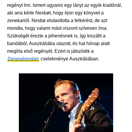
regényt írni. Ismert ugyanis egy lányt az egyik kiadónál,
aki arra kérte Nesbøt, hogy írjon egy könyvet a
zenekarról. Nesbø elutasította a felkérést, de azt
mondta, hogy valami mást viszont szívesen írna.
Szükségét érezte a pihenésnek is, így kiszállt a
bandából, Ausztráliába utazott, és hat hónap alatt
megírta első regényét. Ezért is játszódik a
Denevérember
cselekménye Ausztráliában.