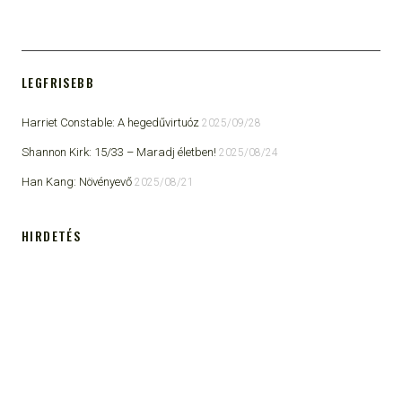
LEGFRISEBB
Harriet Constable: A hegedűvirtuóz
2025/09/28
Shannon Kirk: 15/33 ​– Maradj életben!
2025/08/24
Han Kang: Növényevő
2025/08/21
HIRDETÉS