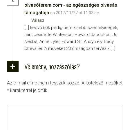
olvasóterem.com - az egészséges olvasás
támogatója
on 2017/11/27 at 11:33 de.
Válasz
[…] kedvű írók pedig nem kisebb személyiségek,
mint Jeanette Winterson, Howard Jacobson, Jo
Nesbø, Anne Tyler, Edward St. Aubyn és Tracy
Chevalier. A műveket 20 országban tervezik […]
Vélemény, hozzászólás?
Az e-mail címet nem tesszük közzé.
A kötelező mezőket
*
karakterrel jelöltük