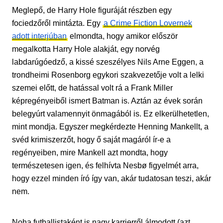
Meglepő, de Harry Hole figuráját részben egy
fociedzőről mintázta. Egy
a Crime Fiction Lovernek
adott interjúban
elmondta, hogy amikor először
megalkotta Harry Hole alakját, egy norvég
labdarúgóedző, a kissé szeszélyes Nils Arne Eggen, a
trondheimi Rosenborg egykori szakvezetője volt a lelki
szemei előtt, de hatással volt rá a Frank Miller
képregényeiből ismert Batman is. Aztán az évek során
belegyúrt valamennyit önmagából is. Ez elkerülhetetlen,
mint mondja. Egyszer megkérdezte Henning Mankellt, a
svéd krimiszerzőt, hogy ő saját magáról ír-e a
regényeiben, mire Mankell azt mondta, hogy
természetesen igen, és felhívta Nesbø figyelmét arra,
hogy ezzel minden író így van, akár tudatosan teszi, akár
nem.
Noha futballistaként is nagy karrierről álmodott (azt