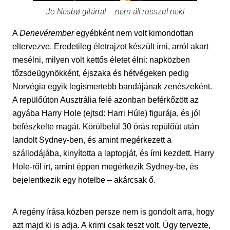
Jo Nesbø gitárral – nem áll rosszul neki
A
Denevérember
egyébként nem volt kimondottan
eltervezve. Eredetileg életrajzot készült írni, arról akart
mesélni, milyen volt kettős életet élni: napközben
tőzsdeügynökként, éjszaka és hétvégeken pedig
Norvégia egyik legismertebb bandájának zenészeként.
A repülőúton Ausztrália felé azonban beférkőzött az
agyába Harry Hole (ejtsd: Harri Húle) figurája, és jól
befészkelte magát. Körülbelül 30 órás repülőút után
landolt Sydney-ben, és amint megérkezett a
szállodájába, kinyította a laptopját, és írni kezdett. Harry
Hole-ről
írt, amint éppen megérkezik Sydney-be, és
bejelentkezik egy hotelbe – akárcsak ő.
A regény írása közben persze nem is gondolt arra, hogy
azt majd ki is adja. A krimi csak teszt volt. Úgy tervezte,