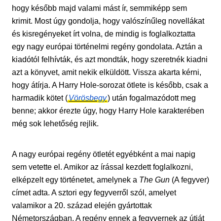
hogy később majd valami mást ír, semmiképp sem
krimit. Most úgy gondolja, hogy valószínűleg novellákat
és kisregényeket írt volna, de mindig is foglalkoztatta
egy nagy európai történelmi regény gondolata. Aztán a
kiadótól felhívták, és azt mondták, hogy szeretnék kiadni
azt a könyvet, amit nekik elküldött. Vissza akarta kérni,
hogy átírja. A Harry Hole-sorozat ötlete is később, csak a
harmadik kötet (
Vörösbegy
) után fogalmazódott meg
benne; akkor érezte úgy, hogy Harry Hole karakterében
még sok lehetőség rejlik.
A nagy európai regény ötletét egyébként a mai napig
sem vetette el. Amikor az írással kezdett foglalkozni,
elképzelt egy történetet, amelynek a
The Gun
(A fegyver)
címet adta. A sztori egy fegyverről szól, amelyet
valamikor a 20. század elején gyártottak
Németországban. A regény ennek a fegyvernek az útját