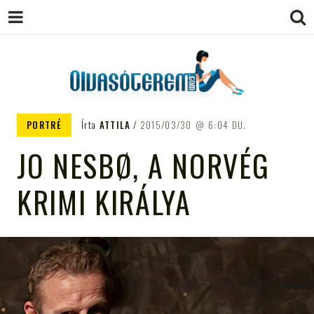
OLVASÓTEREM.COM – AZ
könyvekről könyvbarátoknak
PORTRÉ
Írta
ATTILA
2015/03/30
6:04 DU.
EGÉSZSÉGES OLVASÁS
JO NESBØ, A NORVÉG
TÁMOGATÓJA
KRIMI KIRÁLYA