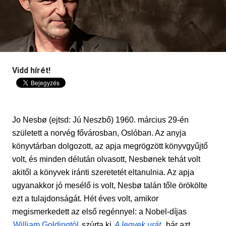
Vidd hírét!
Jo Nesbø (ejtsd: Jú Neszbő) 1960. március 29-én
született a norvég fővárosban, Oslóban. Az anyja
könyvtárban dolgozott, az apja megrögzött könyvgyűjtő
volt, és minden délután olvasott, Nesbønek tehát volt
akitől a könyvek iránti szeretetét eltanulnia. Az apja
ugyanakkor jó mesélő is volt, Nesbø talán tőle örökölte
ezt a tulajdonságát. Hét éves volt, amikor
megismerkedett az első regénnyel: a Nobel-díjas
William Goldingtól
szúrta ki
A legyek urát
,
bár azt