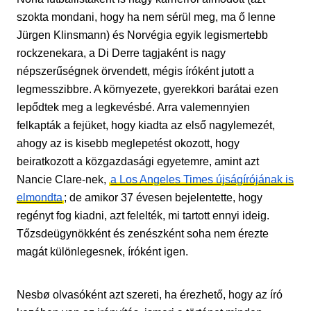
szokta mondani, hogy ha nem sérül meg, ma ő lenne
Jürgen Klinsmann) és Norvégia egyik legismertebb
rockzenekara, a Di Derre tagjaként is nagy
népszerűségnek örvendett, mégis íróként jutott a
legmesszibbre. A környezete, gyerekkori barátai ezen
lepődtek meg a legkevésbé. Arra valemennyien
felkapták a fejüket, hogy kiadta az első nagylemezét,
ahogy az is kisebb meglepetést okozott, hogy
beiratkozott a közgazdasági egyetemre, amint azt
Nancie Clare-nek,
a Los Angeles Times újságírójának is
elmondta
; de amikor 37 évesen bejelentette, hogy
regényt fog kiadni, azt felelték, mi tartott ennyi ideig.
Tőzsdeügynökként és zenészként soha nem érezte
magát különlegesnek, íróként igen.
Nesbø olvasóként azt szereti, ha érezhető, hogy az író