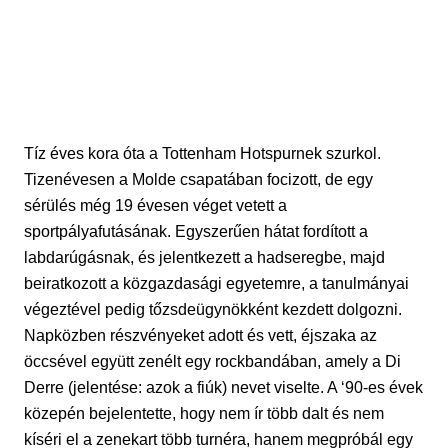
Tíz éves kora óta a Tottenham Hotspurnek szurkol.
Tizenévesen a Molde csapatában focizott, de egy
sérülés még 19 évesen
véget vetett a
sportpályafutásának.
Egyszerűen hátat fordított a
labdarúgásnak, és jelentkezett a hadseregbe, majd
beiratkozott a közgazdasági egyetemre, a tanulmányai
végeztével pedig tőzsdeügynökként kezdett dolgozni.
Napközben részvényeket adott és vett, éjszaka az
öccsével együtt zenélt egy rockbandában, amely a Di
Derre (jelentése: azok a fiúk) nevet viselte. A
‘
90-es évek
közepén bejelentette, hogy nem ír több dalt és nem
kíséri el a zenekart több turnéra, hanem megpróbál egy