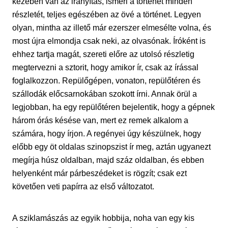
kezében van az irányítás, ismeri a történet minden
részletét, teljes egészében az övé a történet. Legyen
olyan, mintha az illető már ezerszer elmesélte volna, és
most újra elmondja csak neki, az olvasónak. Íróként is
ehhez tartja magát, szereti előre az utolsó részletig
megtervezni a sztorit, hogy amikor ír, csak az írással
foglalkozzon. Repülőgépen, vonaton, repülőtéren és
szállodák előcsarnokában szokott írni. Annak örül a
legjobban, ha egy repülőtéren bejelentik, hogy a gépnek
három órás késése van, mert ez remek alkalom a
számára, hogy írjon. A regényei úgy készülnek, hogy
előbb egy öt oldalas szinopszist ír meg, aztán ugyanezt
megírja húsz oldalban, majd száz oldalban, és ebben
helyenként már párbeszédeket is rögzít; csak ezt
követően veti papírra az első változatot.
A sziklamászás az egyik hobbija, noha van egy kis