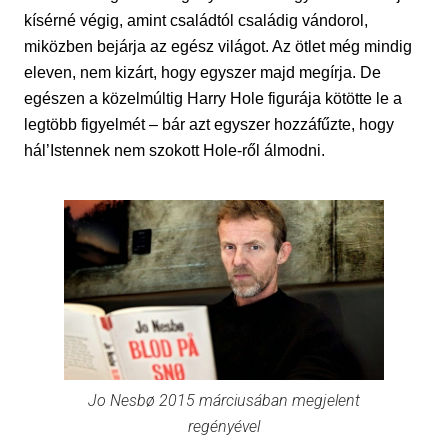
kísérné végig, amint családtól családig vándorol,
miközben bejárja az egész világot. Az ötlet még mindig
eleven, nem kizárt, hogy egyszer majd megírja. De
egészen a közelmúltig Harry Hole figurája kötötte le a
legtöbb figyelmét – bár azt egyszer hozzáfűzte, hogy
hál’Istennek nem szokott
Hole-ről
álmodni.
Jo Nesbø 2015 márciusában megjelent
regényével