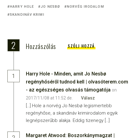
HARRY HOLE
JO NESBØ
NORVÉG IRODALOM
SKANDINÁV KRIMI
2
Hozzászólás
SZÓLJ HOZZÁ
Harry Hole - Minden, amit Jo Nesbø
1
regényhőséről tudnod kell | olvasóterem.com
- az egészséges olvasás támogatója
on
2017/11/08 at 11:52 de.
Válasz
[…] Hole a norvég Jo Nesbø legismertebb
regényhőse, a skandináv krimiirodalom egyik
legnépszerűbb alakja. Eddig tizenegy […]
Margaret Atwood: Boszorkánymagzat |
2