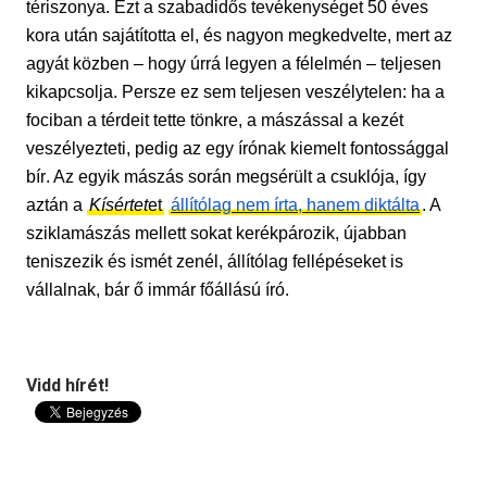
tériszonya. Ezt a szabadidős tevékenységet 50 éves
kora után sajátította el, és nagyon megkedvelte, mert az
agyát közben – hogy úrrá legyen a félelmén – teljesen
kikapcsolja. Persze ez sem teljesen veszélytelen: ha a
fociban a térdeit tette tönkre, a mászással a kezét
veszélyezteti, pedig az egy írónak
kiemelt fontossággal
bír
. Az egyik mászás során megsérült a csuklója, így
aztán a
Kísértet
et
állítólag nem írta, hanem diktálta
. A
sziklamászás mellett sokat kerékpározik, újabban
teniszezik és ismét zenél, állítólag fellépéseket is
vállalnak, bár ő immár főállású író.
Vidd hírét!