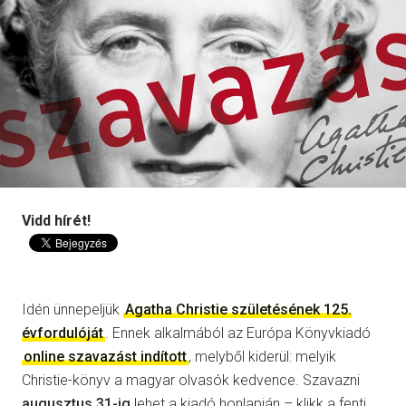
Vidd hírét!
Idén ünnepeljük
Agatha Christie születésének 125.
évfordulóját
. Ennek alkalmából az Európa Könyvkiadó
online szavazást indított
, melyből kiderül: melyik
Christie-könyv a magyar olvasók kedvence. Szavazni
augusztus 31-ig
lehet a kiadó honlapján –
klikk a fenti