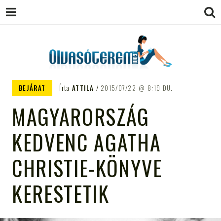
OLVASÓTEREM.COM – AZ
könyvekről könyvbarátoknak
BEJÁRAT
Írta
ATTILA
2015/07/22
8:19 DU.
EGÉSZSÉGES OLVASÁS
MAGYARORSZÁG
TÁMOGATÓJA
KEDVENC AGATHA
CHRISTIE-KÖNYVE
KERESTETIK