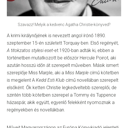
Szavazz! Melyik a kedvenc Agatha Christie-könyved?
A krimi királynőjének is nevezett angol írónő 1890.
szeptember 15-én született Torquay-ben. Első regényét,
A titokzatos stylesi eset
-et 1920-ban adták ki, ebben a
történetben mutatkozott be először Hercule Poirot, aki
azután hosszú időn át szerepelt műveiben. Másik ismert
szereplője Miss Marple, aki a
Miss Marple
című kötetben
is megjelent A
Kedd Esti Klub
című novellában szerepelt
elsőként. Ők ketten Christie legkedveltebb szereplői, de
szintén több kötetben szerepel a Tommy és Tuppence
házaspár, akik együtt, egyenlő felekként nyomoznak a
regényekben és novellákban.
Műveit Magyarországon az Európa Könyvkiadó jelenteti