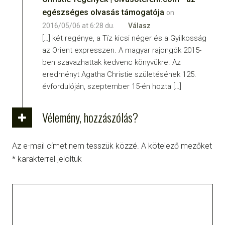
egészséges olvasás támogatója
on
2016/05/06 at 6:28 du.
Válasz
[…] két regénye, a Tíz kicsi néger és a Gyilkosság
az Orient expresszen. A magyar rajongók 2015-
ben szavazhattak kedvenc könyvükre. Az
eredményt Agatha Christie születésének 125.
évfordulóján, szeptember 15-én hozta […]
Vélemény, hozzászólás?
Az e-mail címet nem tesszük közzé.
A kötelező mezőket
*
karakterrel jelöltük