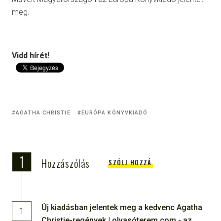
meg.
Vidd hírét!
AGATHA CHRISTIE
EURÓPA KÖNYVKIADÓ
1
Hozzászólás
SZÓLJ HOZZÁ
Új kiadásban jelentek meg a kedvenc Agatha
1
Christie-regények | olvasóterem.com - az