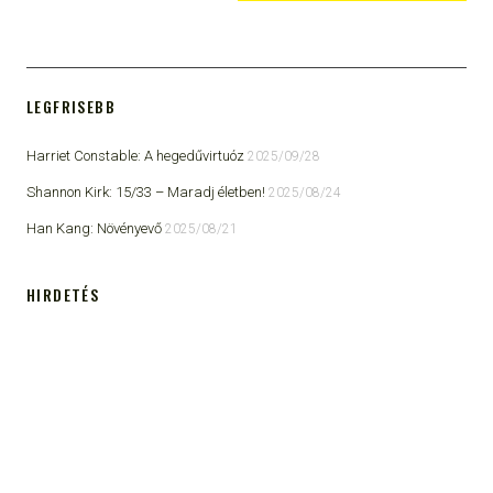
LEGFRISEBB
Harriet Constable: A hegedűvirtuóz
2025/09/28
Shannon Kirk: 15/33 ​– Maradj életben!
2025/08/24
Han Kang: Növényevő
2025/08/21
HIRDETÉS