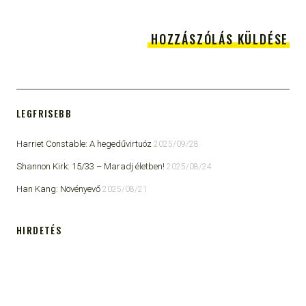
LEGFRISEBB
Harriet Constable: A hegedűvirtuóz
2025/09/28
Shannon Kirk: 15/33 ​– Maradj életben!
2025/08/24
Han Kang: Növényevő
2025/08/21
HIRDETÉS