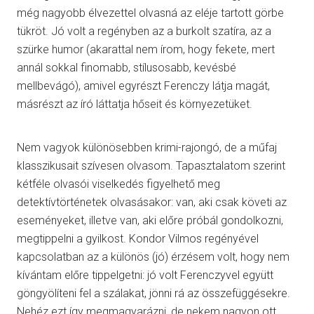
még nagyobb élvezettel olvasná az eléje tartott görbe
tükröt. Jó volt a regényben az a burkolt szatíra, az a
szürke humor (akarattal nem írom, hogy fekete, mert
annál sokkal finomabb, stílusosabb, kevésbé
mellbevágó), amivel egyrészt Ferenczy látja magát,
másrészt az író láttatja hőseit és környezetüket.
Nem vagyok különösebben krimi-rajongó, de a műfaj
klasszikusait szívesen olvasom. Tapasztalatom szerint
kétféle olvasói viselkedés figyelhető meg
detektívtörténetek olvasásakor: van, aki csak követi az
eseményeket, illetve van, aki előre próbál gondolkozni,
megtippelni a gyilkost. Kondor Vilmos regényével
kapcsolatban az a különös (jó) érzésem volt, hogy nem
kívántam előre tippelgetni: jó volt Ferenczyvel együtt
göngyölíteni fel a szálakat, jönni rá az összefüggésekre.
Nehéz ezt így megmagyarázni, de nekem nagyon ott