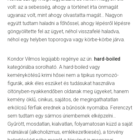
volt: az a sebesség, ahogy a történet írta önmagát
ugyanaz volt, mint ahogy olvastatta magát… Nagyon
együtt tudtam haladni a főhőssel, ahogy lépésről lépésre
göngyölítette fel az ügyet, néhol visszafelé haladva,
néhol egy helyben toporogva vagy körbe-körbe járva.
Kondor Vilmos legújabb regénye az ún.
hard-boiled
kategóriába sorolható. A hard-boiled vagy
keménykötésű krimi hősei nem a tipikus nyomozó-
figurák, akik éles eszüket és tudásukat használva
öltönyben-nyakkendőben oldanak meg ügyeket, hanem
kemény öklű, cinikus, sajátos, de megingathatatlan
erkölcsű férfiak erednek a bűnösök nyomába. Ferenczyt
sem tudtam egy sármos úriembernek elképzelni…
Gyűrött, mosdatlan, kialvatlan, folyamatosan küzd a saját
mániáival (alkoholizmus, emlékezetkiesés), a törvény