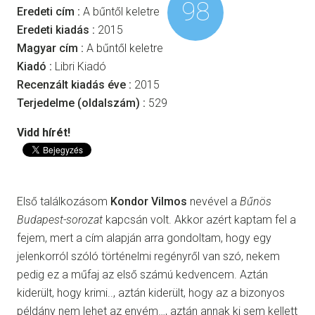
98
Eredeti cím :
A bűntől keletre
Eredeti kiadás :
2015
Magyar cím :
A bűntől keletre
Kiadó :
Libri Kiadó
Recenzált kiadás éve :
2015
Terjedelme (oldalszám) :
529
Vidd hírét!
Első találkozásom
Kondor Vilmos
nevével a
Bűnös
Budapest-sorozat
kapcsán volt. Akkor azért kaptam fel a
fejem, mert a cím alapján arra gondoltam, hogy egy
jelenkorról szóló történelmi regényről van szó, nekem
pedig ez a műfaj az első számú kedvencem. Aztán
kiderült, hogy krimi.., aztán kiderült, hogy az a bizonyos
példány nem lehet az enyém…, aztán annak ki sem kellett