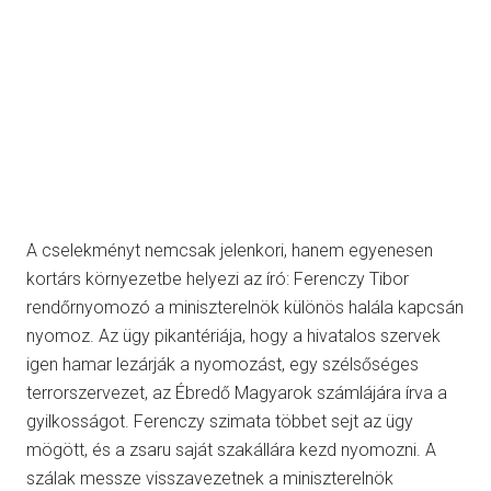
A cselekményt nemcsak jelenkori, hanem egyenesen
kortárs környezetbe helyezi az író: Ferenczy Tibor
rendőrnyomozó a miniszterelnök különös halála kapcsán
nyomoz. Az ügy pikantériája, hogy a hivatalos szervek
igen hamar lezárják a nyomozást, egy szélsőséges
terrorszervezet, az Ébredő Magyarok számlájára írva a
gyilkosságot. Ferenczy szimata többet sejt az ügy
mögött, és a zsaru saját szakállára kezd nyomozni. A
szálak messze visszavezetnek a miniszterelnök