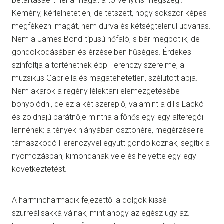
betartásáért néha magát a törvényt is megszegi.
Kemény, kérlelhetetlen, de tetszett, hogy sokszor képes
megfékezni magát, nem durva és kétségtelenül udvarias.
Nem a James Bond-típusú nőfaló, s bár megbotlik, de
gondolkodásában és érzéseiben hűséges. Érdekes
színfoltja a történetnek épp Ferenczy szerelme, a
muzsikus Gabriella és magatehetetlen, szélütött apja.
Nem akarok a regény lélektani elemezgetésébe
bonyolódni, de ez a két szereplő, valamint a dilis Lackó
és zöldhajú barátnője mintha a főhős egy-egy alteregói
lennének: a tények hiányában ösztönére, megérzéseire
támaszkodó Ferenczyvel együtt gondolkoznak, segítik a
nyomozásban, kimondanak vele és helyette egy-egy
következtetést.
A harmincharmadik fejezettől a dolgok kissé
szürreálisakká válnak, mint ahogy az egész ügy az.