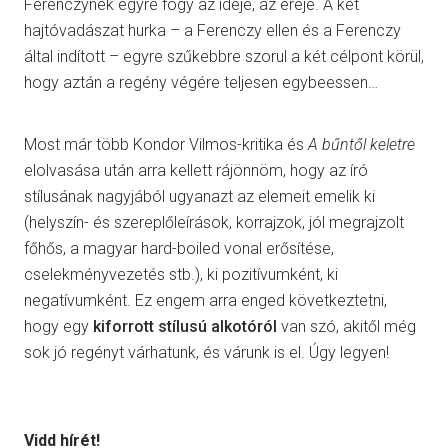
Ferenczynek egyre fogy az ideje, az ereje. A két
hajtóvadászat hurka – a Ferenczy ellen és a Ferenczy
által indított – egyre szűkebbre szorul a két célpont körül,
hogy aztán a regény végére teljesen egybeessen…
Most már több Kondor Vilmos-kritika és
A bűntől keletre
elolvasása után arra kellett rájönnöm, hogy az író
stílusának nagyjából ugyanazt az elemeit emelik ki
(helyszín- és szereplőleírások, korrajzok, jól megrajzolt
főhős, a magyar hard-boiled vonal erősítése,
cselekményvezetés stb.), ki pozitívumként, ki
negatívumként. Ez engem arra enged következtetni,
hogy egy
kiforrott stílusú alkotóról
van szó, akitől még
sok jó regényt várhatunk, és várunk is el. Úgy legyen!
Vidd hírét!