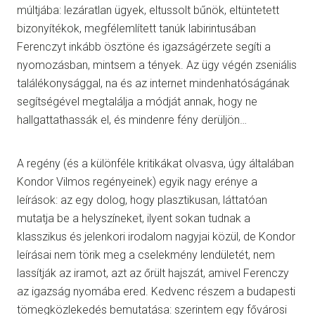
múltjába: lezáratlan ügyek, eltussolt bűnök, eltüntetett
bizonyítékok, megfélemlített tanúk labirintusában
Ferenczyt inkább ösztöne és igazságérzete segíti a
nyomozásban, mintsem a tények. Az ügy végén zseniális
találékonysággal, na és az internet mindenhatóságának
segítségével megtalálja a módját annak, hogy ne
hallgattathassák el, és mindenre fény derüljön…
A regény (és a különféle kritikákat olvasva, úgy általában
Kondor Vilmos regényeinek) egyik nagy erénye a
leírások: az egy dolog, hogy plasztikusan, láttatóan
mutatja be a helyszíneket, ilyent sokan tudnak a
klasszikus és jelenkori irodalom nagyjai közül, de Kondor
leírásai nem törik meg a cselekmény lendületét, nem
lassítják az iramot, azt az őrült hajszát, amivel Ferenczy
az igazság nyomába ered. Kedvenc részem a budapesti
tömegközlekedés bemutatása: szerintem egy fővárosi