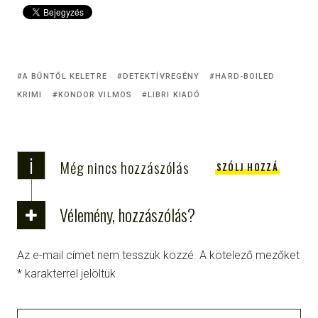
A BŰNTŐL KELETRE
DETEKTÍVREGÉNY
HARD-BOILED
KRIMI
KONDOR VILMOS
LIBRI KIADÓ
i
Még nincs hozzászólás
SZÓLJ HOZZÁ
Vélemény, hozzászólás?
Az e-mail címet nem tesszük közzé.
A kötelező mezőket
*
karakterrel jelöltük