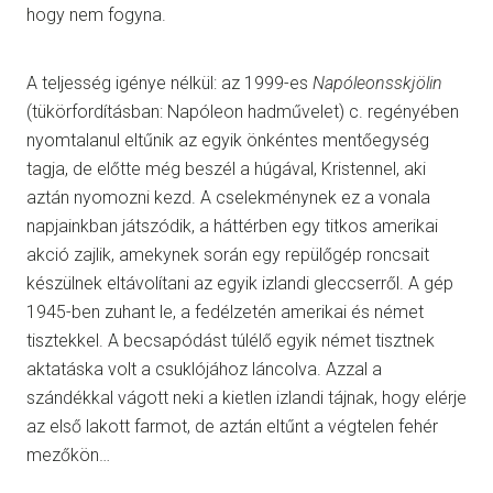
hogy nem fogyna.
A teljesség igénye nélkül: az 1999-es
Napóleonsskjölin
(tükörfordításban: Napóleon hadművelet) c. regényében
nyomtalanul eltűnik az egyik önkéntes mentőegység
tagja, de előtte még beszél a húgával, Kristennel, aki
aztán nyomozni kezd. A cselekménynek ez a vonala
napjainkban játszódik, a háttérben egy titkos amerikai
akció zajlik, amekynek során egy repülőgép roncsait
készülnek eltávolítani az egyik izlandi gleccserről. A gép
1945-ben zuhant le, a fedélzetén amerikai és német
tisztekkel. A becsapódást túlélő egyik német tisztnek
aktatáska volt a csuklójához láncolva. Azzal a
szándékkal vágott neki a kietlen izlandi tájnak, hogy elérje
az első lakott farmot, de aztán eltűnt a végtelen fehér
mezőkön…