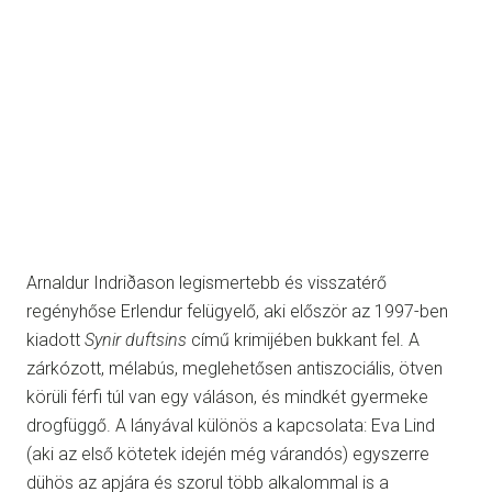
Arnaldur Indriðason legismertebb és visszatérő
regényhőse Erlendur felügyelő, aki először az 1997-ben
kiadott
Synir duftsins
című krimijében bukkant fel. A
zárkózott, mélabús, meglehetősen antiszociális, ötven
körüli férfi túl van egy váláson, és mindkét gyermeke
drogfüggő. A lányával különös a kapcsolata: Eva Lind
(aki az első kötetek idején még várandós) egyszerre
dühös az apjára és szorul több alkalommal is a