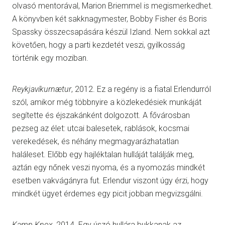
olvasó mentorával, Marion Briemmel is megismerkedhet.
A könyvben két sakknagymester, Bobby Fisher és Boris
Spassky összecsapására készül Izland. Nem sokkal azt
követően, hogy a parti kezdetét veszi, gyilkosság
történik egy moziban.
Reykjavíkurnætur
, 2012. Ez a regény is a fiatal Erlendurról
szól, amikor még többnyire a közlekedésiek munkáját
segítette és éjszakánként dolgozott. A fővárosban
pezseg az élet: utcai balesetek, rablások, kocsmai
verekedések, és néhány megmagyarázhatatlan
haláleset. Előbb egy hajléktalan hulláját találják meg,
aztán egy nőnek veszi nyoma, és a nyomozás mindkét
esetben vakvágányra fut. Erlendur viszont úgy érzi, hogy
mindkét ügyet érdemes egy picit jobban megvizsgálni.
Kamp Knox
, 2014. Egy úszó hullára bukkanak az