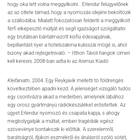
hogy oka lett volna meggyilkolni… Erlendur felügyelőnek
az az ötlete támad, hogy a nyomozás idejére beköltözik
a szállodába. Mialatt fokozatosan felderíti a meggyilkolt
férfi elképesztő múltját és segít igazságot szolgáltatni
egy brutálisan bántalmazott kisfiú édesapjának,
bepillantást nyer a hotelszakma kulisszái mögé is, ahol
bizony akad rejtegetnivaló. – Itthon
Távoli hangok
címen
kell keresni, 2008-ban adta ki az Animus Kiadó.
Kleifarvatn
, 2004. Egy Reykjavík melletti tó földrengés
következtében apadni kezd. A jelenséget vizsgáló tudós
egy csontvázra akad a mederben, amelynek lábához
egy orosz gyártmányú rádiókészüléket erősítettek. Az
ügyet Erlendur nyomozó és csapata kapja, s ahogy
megbolygatják a múltat, emberi tragédiák egész
szövevénye bontakozik ki előttük. A szerelemről,
barátságról, ifjúkori eszmékről és árulásról szóló sötét,