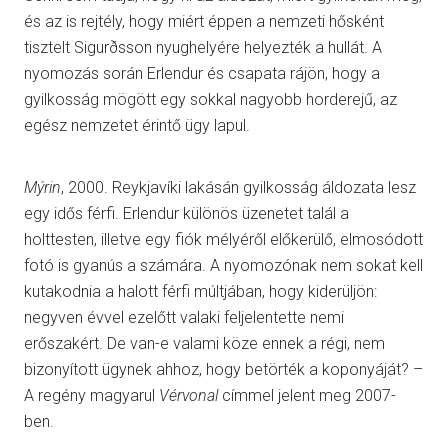
és az is rejtély, hogy miért éppen a nemzeti hősként
tisztelt Sigurðsson nyughelyére helyezték a hullát. A
nyomozás során Erlendur és csapata rájön, hogy a
gyilkosság mögött egy sokkal nagyobb horderejű, az
egész nemzetet érintő ügy lapul.
Mýrin
, 2000. Reykjavíki lakásán gyilkosság áldozata lesz
egy idős férfi. Erlendur különös üzenetet talál a
holttesten, illetve egy fiók mélyéről előkerülő, elmosódott
fotó is gyanús a számára. A nyomozónak nem sokat kell
kutakodnia a halott férfi múltjában, hogy kiderüljön:
negyven évvel ezelőtt valaki feljelentette nemi
erőszakért. De van-e valami köze ennek a régi, nem
bizonyított ügynek ahhoz, hogy betörték a koponyáját? –
A regény magyarul
Vérvonal
címmel jelent meg 2007-
ben.