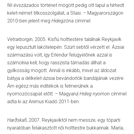
fél évszázados történet mögött pedig ott lapul a hírhedt
kelet-német titkosszolgálat, a Stasi. – Magyarországon
2010-ben jelent meg
Hidegzóna
címmel.
Vetrarborgin
, 2005. Kisfiú holttestére találnak Reykjavík
egy lepusztult lakótelepén. Szúrt sebtől vérzett el. Ázsiai
származású volt, így Erlendur felügyelőnek azzal is
számolnia kell, hogy rasszista támadás állhat a
gyilkosság mögött. Annál is inkább, mivel az áldozat
bátyja a délkelet-ázsiai bevándorlók bandájának vezére.
Ám egész más indítékok is felmerülnek a
nyomozócsapat előtt. – Magyarul
Hideg nyomon
címmel
adta ki az Animus Kiadó 2011-ben.
Harðskafi
, 2007. Reykjavíktól nem messze, egy tóparti
nyaralóban felakasztott női holttestre bukkannak. María,