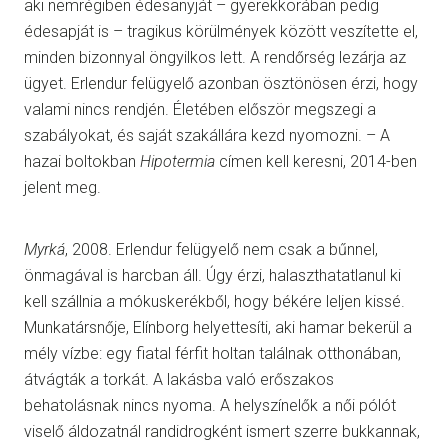
aki nemrégiben édesanyját – gyerekkorában pedig
édesapját is – tragikus körülmények között veszítette el,
minden bizonnyal öngyilkos lett. A rendőrség lezárja az
ügyet. Erlendur felügyelő azonban ösztönösen érzi, hogy
valami nincs rendjén. Életében először megszegi a
szabályokat, és saját szakállára kezd nyomozni. – A
hazai boltokban
Hipotermia
címen kell keresni, 2014-ben
jelent meg.
Myrká
, 2008. Erlendur felügyelő nem csak a bűnnel,
önmagával is harcban áll. Úgy érzi, halaszthatatlanul ki
kell szállnia a mókuskerékből, hogy békére leljen kissé.
Munkatársnője, Elínborg helyettesíti, aki hamar bekerül a
mély vízbe: egy fiatal férfit holtan találnak otthonában,
átvágták a torkát. A lakásba való erőszakos
behatolásnak nincs nyoma. A helyszínelők a női pólót
viselő áldozatnál randidrogként ismert szerre bukkannak,