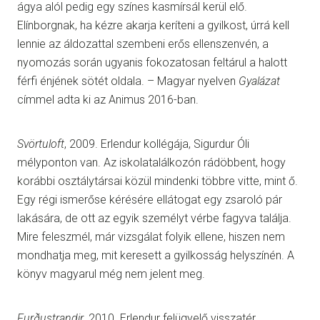
ágya alól pedig egy színes kasmírsál kerül elő.
Elínborgnak, ha kézre akarja keríteni a gyilkost, úrrá kell
lennie az áldozattal szembeni erős ellenszenvén, a
nyomozás során ugyanis fokozatosan feltárul a halott
férfi énjének sötét oldala. – Magyar nyelven
Gyalázat
címmel adta ki az Animus 2016-ban.
Svörtuloft
, 2009. Erlendur kollégája, Sigurdur Óli
mélyponton van. Az iskolatalálkozón rádöbbent, hogy
korábbi osztálytársai közül mindenki többre vitte, mint ő.
Egy régi ismerőse kérésére ellátogat egy zsaroló pár
lakására, de ott az egyik személyt vérbe fagyva találja.
Mire feleszmél, már vizsgálat folyik ellene, hiszen nem
mondhatja meg, mit keresett a gyilkosság helyszínén. A
könyv magyarul még nem jelent meg.
Furðustrandir
, 2010. Erlendur felügyelő visszatér