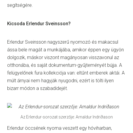
segítségére.
Kicsoda Erlendur Sveinsson?
Erlendur Sveinsson nagyszerű nyomozó és makacsul
ássa bele magát a munkájába, amikor éppen egy ügyön
dolgozik, máskor viszont magányosan visszavonul az
otthonába, és saját dokumentum-gyűjteményét bújja. A
felügyelőnek fura kollekciója van: eltűnt emberek aktái. A
múlt árnyai nem hagyják nyugodni, ezért is tölti ilyen
bizarr módon a szabadidejét.
Az Erlendur-sorozat szerzője: Arnaldur Indriðason
Erlendur öccsének nyoma veszett egy hóviharban,