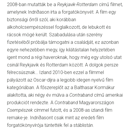
2008-ban mutatták be a
Reykjavik-Rotterdam
című filmet,
amelynek Indriðason írta a forgatókönyvét. A film egy
biztonsági őrről szól, aki korábban
alkoholcsempészéssel foglalkozott, de lebukott és
rácsok mögé került. Szabadulása után szerény
fizetéséből próbálja támogatni a családját, ez azonban
egyre nehezebben megy, így kilátástalan helyzetében
igent mond a régi haveroknak, hogy még egy utolsó utat
csinál Reykjavik és Rotterdam között. A dolgok persze
félrecsúsznak… Izland 2010-ben ezzel a filmmel
pályázott az Oscar-díjra a legjobb idegen nyelvű film
kategóriában. A főszereplőt az a Balthasar Kormákur
alakította, aki négy év múlva a
Contraband
című amerikai
produkciót rendezte. A
Contraband
Magyarországon
Csempészek
címmel futott, és a 2008-as izlandi film
remake-je. Indriðasont csak mint az eredeti film
forgatókönyvírója tüntették fel a stáblistán.