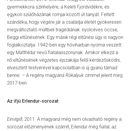
gyermekkora színhelyére, a Keleti Fjordvidékre, és
egykori szülőházának romjai között üt tanyát. Feltett
szándéka, hogy végére jár a családja életét gyökeresen
megváltoztató múltbeli tragédiának: nyolcéves öccse,
Beggi eltűnésének. Egy másik régi eltűnési ügy is nagyon
foglalkoztatja. 1942-ben egy hóviharban nyoma veszett
egy Matthildur nevű fiatalasszonynak. Amikor elkezd a
nő eltűnésének végzetes éjszakája felől kérdezősködni,
elvesztett testvérével kapcsolatban is új gyanú támad
benne. – A regény magyarul
Rókalyuk
címmel jelent meg
2017-ben.
Az ifjú Erlendur-sorozat
Einvígið
, 2011. A magyarul még nem olvasható regény a
sorozat előzményének számít, Erlendur még fiatal, az