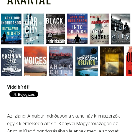
Vidd hírét!
Az izlandi Arnaldur Indriðason a skandináv krimiszerzők
egyik kiemelkedő alakja. K
önyvei Magyarországon az
Animus Kiadó gondozásában jelennek meg, a sorozat