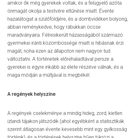
amikor ők még gyerekek voltak, és a felügyelő azóta
önmagát okolja a testvére eltűnése miatt. Évente
hazalátogat a szülőföldjére, és a dombvidéken bolyong,
abban reménykedve, hogy rábukkan öccse
maradványaira. Félresikerült házasságából származó
gyermekei iránti közömbössége miatt is hibásnak érzi
magát, noha ezen az állapoton nem nagyon tud
változtatni. A történetek előrehaladtával persze a
gyerekei is egyre inkább az élete részéve válnak, és a
maga módján a múltjával is megbékél.
A regények helyszíne
A regények cselekménye a mindig hideg, zord, kietlen
izlandi tájakon játszódik (ahol egyébként a statisztikák
szerint átlagosan évente kevesebb mint egy gyilkosság
történik), és a történések helyszíne hűen tükrözi a