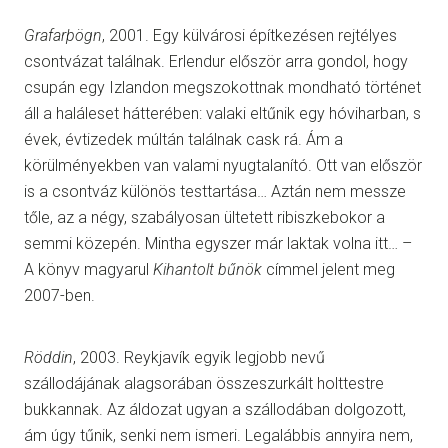
Grafarþögn
, 2001. Egy külvárosi építkezésen rejtélyes
csontvázat találnak. Erlendur először arra gondol, hogy
csupán egy Izlandon megszokottnak mondható történet
áll a haláleset hátterében: valaki eltűnik egy hóviharban, s
évek, évtizedek múltán találnak cask rá. Ám a
körülményekben van valami nyugtalanító. Ott van először
is a csontváz különös testtartása… Aztán nem messze
tőle, az a négy, szabályosan ültetett ribiszkebokor a
semmi közepén. Mintha egyszer már laktak volna itt… –
A könyv magyarul
Kihantolt bűnök
címmel jelent meg
2007-ben.
Röddin
, 2003. Reykjavík egyik legjobb nevű
szállodájának alagsorában összeszurkált holttestre
bukkannak. Az áldozat ugyan a szállodában dolgozott,
ám úgy tűnik, senki nem ismeri. Legalábbis annyira nem,