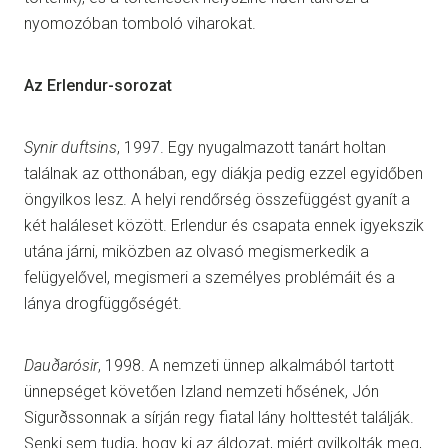
nyomozóban tomboló viharokat.
Az Erlendur-sorozat
Synir duftsins
, 1997. Egy nyugalmazott tanárt holtan
találnak az otthonában, egy diákja pedig ezzel egyidőben
öngyilkos lesz. A helyi rendőrség összefüggést gyanít a
két haláleset között. Erlendur és csapata ennek igyekszik
utána járni, miközben az olvasó megismerkedik a
felügyelővel, megismeri a személyes problémáit és a
lánya drogfüggőségét.
Dauðarósir
, 1998. A nemzeti ünnep alkalmából tartott
ünnepséget követően Izland nemzeti hősének, Jón
Sigurðssonnak a sírján regy fiatal lány holttestét találják.
Senki sem tudja, hogy ki az áldozat, miért gyilkolták meg,