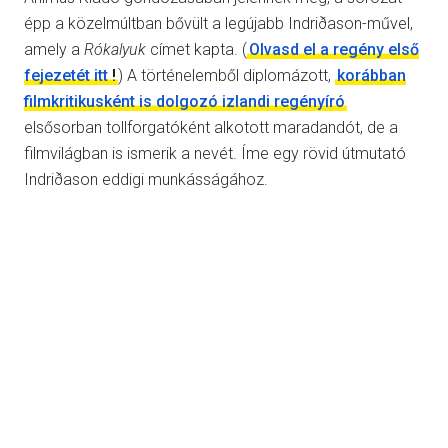
épp a közelmúltban bővült a legújabb Indriðason-művel,
amely a
Rókalyuk
címet kapta. (
Olvasd el a regény első
fejezetét itt
!
) A történelemből diplomázott,
korábban
filmkritikusként is dolgozó izlandi regényíró
elsősorban tollforgatóként alkotott maradandót, de a
filmvilágban is ismerik a nevét. Íme egy rövid útmutató
Indriðason eddigi munkásságához.