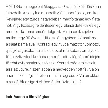
A 2013-ban megjelent
Skuggasund
szintén két idősíkban
játszódik. Az egyik a második világháború ideje, amikor
Reykjavík egy zűrös negyedében megfojtanak egy fiatal
nőt. A gyilkosság felderítésén egy izlandi detektív és egy
amerikai katonai rendőr dolgozik. A második a jelen,
amikor egy 90 éves férfit a saját ágyában fojtanak meg
a saját párnájával. Konrad, egy nyugalmazott nyomozó,
újságkivágásokat talál az áldozat markában, amelyek a
több évtizeddel korábban, a második világháború idején
történt gyilkosságról szólnak. Konrad még emlékszik
arra az ügyre, hiszen abban a negyedben nőtt fel. Vajon
miért bukkan újra a felszínre az a régi eset? Vajon akkor
a rendőrök az igazi elkövetőt tartóztatták le?
Indriðason a filmvilágban