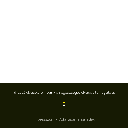
© 2026 olvasóterem.com - az egészséges olvasás támogatója.
Impresszum
Adatvédelmi záradék