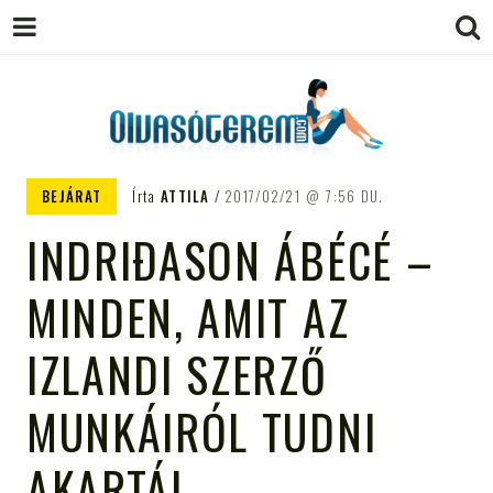
OLVASÓTEREM.COM – AZ
könyvekről könyvbarátoknak
BEJÁRAT
Írta
ATTILA
2017/02/21
7:56 DU.
EGÉSZSÉGES OLVASÁS
INDRIÐASON ÁBÉCÉ –
TÁMOGATÓJA
MINDEN, AMIT AZ
IZLANDI SZERZŐ
MUNKÁIRÓL TUDNI
AKARTÁL