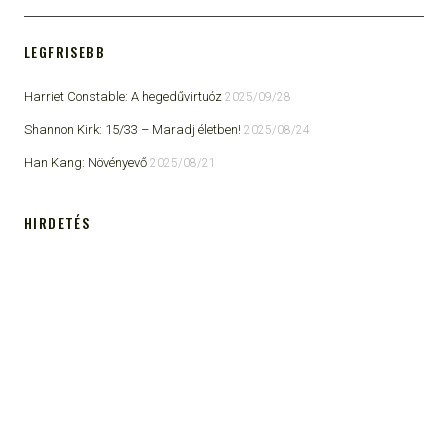
LEGFRISEBB
Harriet Constable: A hegedűvirtuóz
2025/09/28
Shannon Kirk: 15/33 ​– Maradj életben!
2025/08/24
Han Kang: Növényevő
2025/08/21
HIRDETÉS