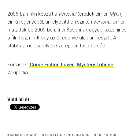
2006-ban film készült a
Vérvonal
(eredeti címén
Mýrin
)
című regényéből, amelyet itthon szintén
Vérvonal
címen
mutattak be 2009-ben. Indriðasonnak egyéb köze nincs
a filmhez, minthogy az ő regénye alapján készült. A
stáblistán is csak ilyen szerepben tüntették fel.
Források:
Crime Fiction Lover
,
Mystery Tribune
,
Wikipédia
Vidd hírét!
ANIMUS KIADÓ
ARNALDUR INDRIĐASON
ERLENDUR