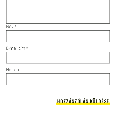
Név
*
E-mail cím
*
Honlap