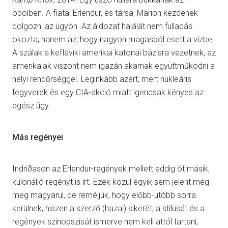
öbölben. A fiatal Erlendur, és társa, Marion kezdenek
dolgozni az ügyön. Az áldozat halálát nem fulladás
okozta, hanem az, hogy nagyon magasból esett a vízbe.
A szálak a keflavíki amerikai katonai bázisra vezetnek, az
amerikaiak viszont nem igazán akarnak együttműködni a
helyi rendőrséggel. Leginkább azért, mert nukleáris
fegyverek és egy CIA-akció miatt igencsak kényes az
egész ügy.
Más regényei
Indriðason az Erlendur-regények mellett eddig öt másik,
különálló regényt is írt. Ezek közül egyik sem jelent még
meg magyarul, de reméljük, hogy előbb-utóbb sorra
kerülnek, hiszen a szerző (hazai) sikerét, a stílusát és a
regények szinopszisát ismerve nem kell attól tartani,