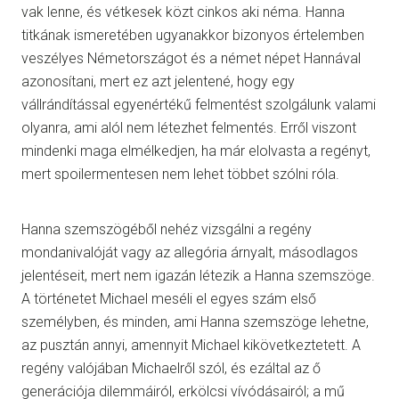
vak lenne, és vétkesek közt cinkos aki néma. Hanna
titkának ismeretében ugyanakkor bizonyos értelemben
veszélyes Németországot és a német népet Hannával
azonosítani, mert ez azt jelentené, hogy egy
vállrándítással egyenértékű felmentést szolgálunk valami
olyanra, ami alól nem létezhet felmentés. Erről viszont
mindenki maga elmélkedjen, ha már elolvasta a regényt,
mert spoilermentesen nem lehet többet szólni róla.
Hanna szemszögéből nehéz vizsgálni a regény
mondanivalóját vagy az allegória árnyalt, másodlagos
jelentéseit, mert nem igazán létezik a Hanna szemszöge.
A történetet Michael meséli el egyes szám első
személyben, és minden, ami Hanna szemszöge lehetne,
az pusztán annyi, amennyit Michael kikövetkeztetett. A
regény valójában Michaelről szól, és ezáltal az ő
generációja dilemmáiról, erkölcsi vívódásairól; a mű