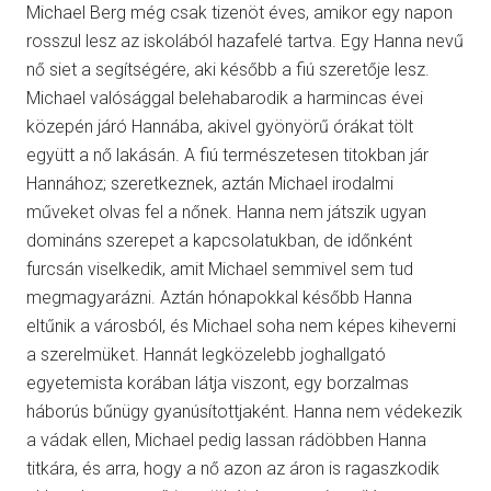
Michael Berg még csak tizenöt éves, amikor egy napon
rosszul lesz az iskolából hazafelé tartva. Egy Hanna nevű
nő siet a segítségére, aki később a fiú szeretője lesz.
Michael valósággal belehabarodik a harmincas évei
közepén járó Hannába, akivel gyönyörű órákat tölt
együtt a nő lakásán. A fiú természetesen titokban jár
Hannához; szeretkeznek, aztán Michael irodalmi
műveket olvas fel a nőnek. Hanna nem játszik ugyan
domináns szerepet a kapcsolatukban, de időnként
furcsán viselkedik, amit Michael semmivel sem tud
megmagyarázni. Aztán hónapokkal később Hanna
eltűnik a városból, és Michael soha nem képes kiheverni
a szerelmüket. Hannát legközelebb joghallgató
egyetemista korában látja viszont, egy borzalmas
háborús bűnügy gyanúsítottjaként. Hanna nem védekezik
a vádak ellen, Michael pedig lassan rádöbben Hanna
titkára, és arra, hogy a nő azon az áron is ragaszkodik