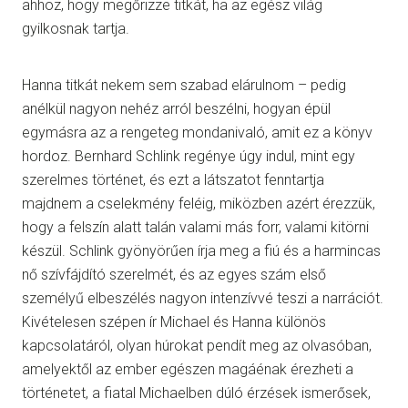
ahhoz, hogy megőrizze titkát, ha az egész világ
gyilkosnak tartja.
Hanna titkát nekem sem szabad elárulnom – pedig
anélkül nagyon nehéz arról beszélni, hogyan épül
egymásra az a rengeteg mondanivaló, amit ez a könyv
hordoz. Bernhard Schlink regénye úgy indul, mint egy
szerelmes történet, és ezt a látszatot fenntartja
majdnem a cselekmény feléig, miközben azért érezzük,
hogy a felszín alatt talán valami más forr, valami kitörni
készül. Schlink gyönyörűen írja meg a fiú és a harmincas
nő szívfájdító szerelmét, és az egyes szám első
személyű elbeszélés nagyon intenzívvé teszi a narrációt.
Kivételesen szépen ír Michael és Hanna különös
kapcsolatáról, olyan húrokat pendít meg az olvasóban,
amelyektől az ember egészen magáénak érezheti a
történetet, a fiatal Michaelben dúló érzések ismerősek,