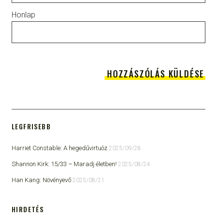
Honlap
LEGFRISEBB
Harriet Constable: A hegedűvirtuóz
2025/09/28
Shannon Kirk: 15/33 ​– Maradj életben!
2025/08/24
Han Kang: Növényevő
2025/08/21
HIRDETÉS