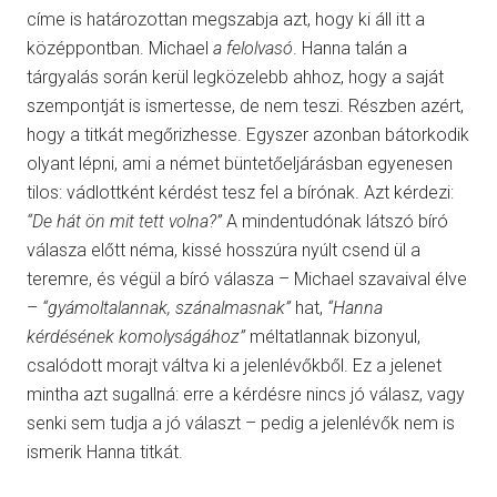
címe is határozottan megszabja azt, hogy ki áll itt a
középpontban. Michael
a felolvasó
. Hanna talán a
tárgyalás során kerül legközelebb ahhoz, hogy a saját
szempontját is ismertesse, de nem teszi. Részben azért,
hogy a titkát megőrizhesse. Egyszer azonban bátorkodik
olyant lépni, ami a német büntetőeljárásban egyenesen
tilos: vádlottként kérdést tesz fel a bírónak. Azt kérdezi:
“De hát ön mit tett volna?”
A mindentudónak látszó bíró
válasza előtt néma, kissé hosszúra nyúlt csend ül a
teremre, és végül a bíró válasza – Michael szavaival élve
–
“gyámoltalannak, szánalmasnak”
hat,
“Hanna
kérdésének komolyságához”
méltatlannak bizonyul,
csalódott morajt váltva ki a jelenlévőkből. Ez a jelenet
mintha azt sugallná: erre a kérdésre nincs jó válasz, vagy
senki sem tudja a jó választ – pedig a jelenlévők nem is
ismerik Hanna titkát.