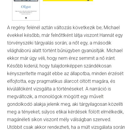
A regény felénél aztán változás következik be; Michael
évekkel később, már felnőttként látja viszont Hannát egy
törvényszéki tárgyalás során; a nőt egy, a második
világháború alatt történt bűnügyben gyanúsítják. Michael
ekkor már úgy véli, hogy nem érez semmit a nő iránt.
Később kiderül, hogy tulajdonképpen szándékosan
kényszerítette magát ebbe az állapotba, minden érzését
elfojtotta, egy pragmatikus álarcot öltött magára, és
kívülállóként vizsgálta a történéseket. A narráció is
megváltozik, a monológok mögött egy művelt
gondolkodó alakja jelenik meg, aki tárgyilagosan közelíti
meg a tényeket, súlyos etikai kérdések fölött elmélkedik,
magánéleti síkon viszont mély válságban szenved.
Utóbbit csak akkor rendezheti, ha a múlt vizsgálata során