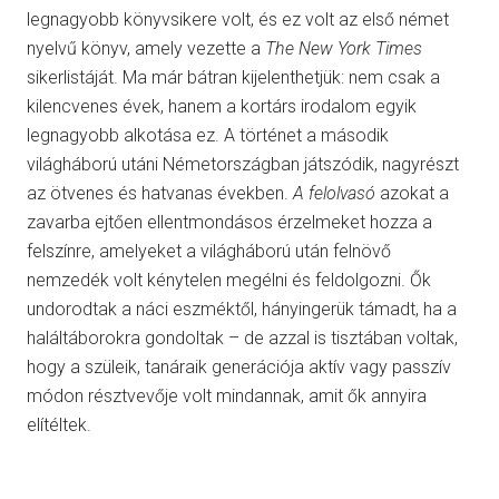
legnagyobb könyvsikere volt, és ez volt az első német
nyelvű könyv, amely vezette a
The New York Times
sikerlistáját. Ma már bátran kijelenthetjük: nem csak a
kilencvenes évek, hanem a kortárs irodalom egyik
legnagyobb alkotása ez. A történet a második
világháború utáni Németországban játszódik, nagyrészt
az ötvenes és hatvanas években.
A felolvasó
azokat a
zavarba ejtően ellentmondásos érzelmeket hozza a
felszínre, amelyeket a világháború után felnövő
nemzedék volt kénytelen megélni és feldolgozni. Ők
undorodtak a náci eszméktől, hányingerük támadt, ha a
haláltáborokra gondoltak – de azzal is tisztában voltak,
hogy a szüleik, tanáraik generációja aktív vagy passzív
módon résztvevője volt mindannak, amit ők annyira
elítéltek.