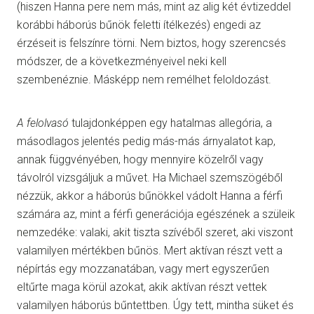
(hiszen Hanna pere nem más, mint az alig két évtizeddel
korábbi háborús bűnök feletti ítélkezés) engedi az
érzéseit is felszínre törni. Nem biztos, hogy szerencsés
módszer, de a következményeivel neki kell
szembenéznie. Másképp nem remélhet feloldozást.
A felolvasó
tulajdonképpen egy hatalmas allegória, a
másodlagos jelentés pedig más-más árnyalatot kap,
annak függvényében, hogy mennyire közelről vagy
távolról vizsgáljuk a művet. Ha Michael szemszögéből
nézzük, akkor a háborús bűnökkel vádolt Hanna a férfi
számára az, mint a férfi generációja egészének a szüleik
nemzedéke: valaki, akit tiszta szívéből szeret, aki viszont
valamilyen mértékben bűnös. Mert aktívan részt vett a
népírtás egy mozzanatában, vagy mert egyszerűen
eltűrte maga körül azokat, akik aktívan részt vettek
valamilyen háborús bűntettben. Úgy tett, mintha süket és