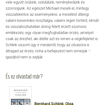
vele együtt örülünk, szédülünk, reménykedünk és
szorongunk. Az egészet Michael meséli el, mintegy
visszatekintve az eseményekre; a mesélést átlengi
valami keserédes nosztalgia, valami régen történt, elmúlt
és visszahozhatatlan dolog felett érzett szomorú
emlékezés, egy olyan megfoghatatlan érzés, amelyet
csak az érezhet, aki átélte azt és ismeri a végkifejletet is.
Schlink viszont úgy ír minderről, hogy az olvasóra is
átragad az érzés, noha a befejezést nem ismerjük –
igazából nem is sejtjük.
És ez olvastad már?
Bernhard Schlink: Olga