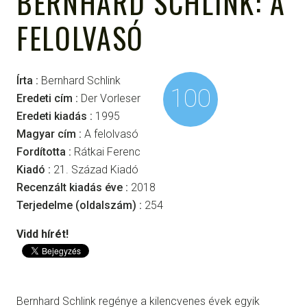
BERNHARD SCHLINK: A
FELOLVASÓ
Írta :
Bernhard Schlink
100
Eredeti cím :
Der Vorleser
Eredeti kiadás :
1995
Magyar cím :
A felolvasó
Fordította :
Rátkai Ferenc
Kiadó :
21. Század Kiadó
Recenzált kiadás éve :
2018
Terjedelme (oldalszám) :
254
Vidd hírét!
Bernhard Schlink regénye a kilencvenes évek egyik