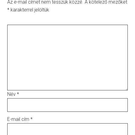
Az e-mail címet nem tesszük közzé.
A kötelező mezőket
*
karakterrel jelöltük
Név
*
E-mail cím
*