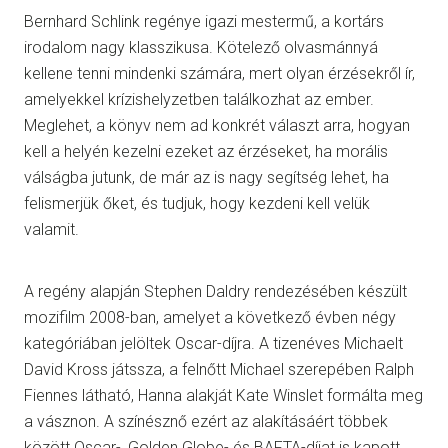
Bernhard Schlink regénye igazi mestermű, a kortárs
irodalom nagy klasszikusa. Kötelező olvasmánnyá
kellene tenni mindenki számára, mert olyan érzésekről ír,
amelyekkel krízishelyzetben találkozhat az ember.
Meglehet, a könyv nem ad konkrét választ arra, hogyan
kell a helyén kezelni ezeket az érzéseket, ha morális
válságba jutunk, de már az is nagy segítség lehet, ha
felismerjük őket, és tudjuk, hogy kezdeni kell velük
valamit.
A regény alapján Stephen Daldry rendezésében készült
mozifilm 2008-ban, amelyet a következő évben négy
kategóriában jelöltek Oscar-díjra. A tizenéves Michaelt
David Kross játssza, a felnőtt Michael szerepében Ralph
Fiennes látható, Hanna alakját Kate Winslet formálta meg
a vásznon. A színésznő ezért az alakításáért többek
között Oscar-, Golden Globe- és BAFTA-díjat is kapott.