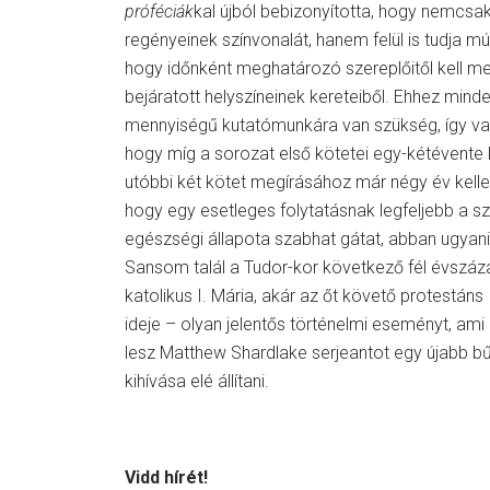
próféciák
kal újból bebizonyította, hogy nemcsak
regényeinek színvonalát, hanem felül is tudja m
hogy időnként meghatározó szereplőitől kell meg
bejáratott helyszíneinek kereteiből. Ehhez mind
mennyiségű kutatómunkára van szükség, így val
hogy míg a sorozat első kötetei egy-kétévente
utóbbi két kötet megírásához már négy év kellet
hogy egy esetleges folytatásnak legfeljebb a s
egészségi állapota szabhat gátat, abban ugyan
Sansom talál a Tudor-kor következő fél évszáz
katolikus I. Mária, akár az őt követő protestáns
ideje – olyan jelentős történelmi eseményt, ami
lesz Matthew Shardlake serjeantot egy újabb b
kihívása elé állítani.
Vidd hírét!