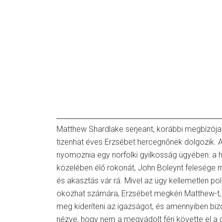
Matthew Shardlake serjeant, korábbi megbízója, 
tizenhat éves Erzsébet hercegnőnek dolgozik. 
nyomoznia egy norfolki gyilkosság ügyében: a h
közelében élő rokonát, John Boleynt felesége m
és akasztás vár rá. Mivel az ügy kellemetlen po
okozhat számára, Erzsébet megkéri Matthew-t, 
meg kideríteni az igazságot, és amennyiben biz
nézve, hogy nem a megvádolt férj követte el a