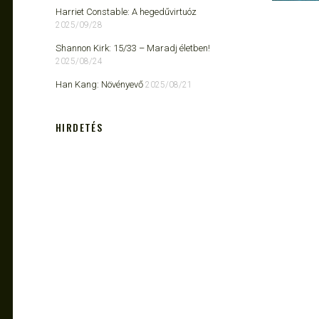
Harriet Constable: A hegedűvirtuóz
2025/09/28
Shannon Kirk: 15/33 ​– Maradj életben!
2025/08/24
Han Kang: Növényevő
2025/08/21
HIRDETÉS