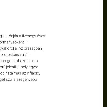
glia trónján a tizenegy éves
 kormányzóként –
yakorolja. Az országban,
 protestáns vallás
gyobb gondot azonban a
orú jelenti, amely egyre
t, hatalmas az infláció,
éget szül a szegényebb