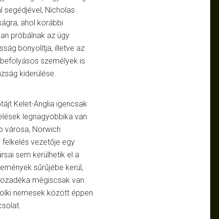
l segédjével, Nicholas
ságra, ahol korábbi
rman próbálnak az ügy
ság bonyolítja, illetve az
t befolyásos személyek is
azság kiderülése.
tájt Kelet-Anglia igencsak
kelések legnagyobbika van
 városa, Norwich
 felkelés vezetője egy
rsai sem kerülhetik el a
események sűrűjébe kerül,
hozadéka mégiscsak van:
rfolki nemesek között éppen
solat.