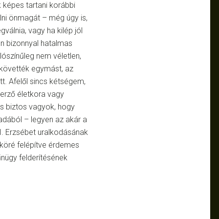
 képes tartani korábbi
úlni önmagát – még úgy is,
válnia, vagy ha kilép jól
en bizonnyal hatalmas
ószínűleg nem véletlen,
 követték egymást, az
t. Afelől sincs kétségem,
zerző életkora vagy
is biztos vagyok, hogy
adából – legyen az akár a
 I. Erzsébet uralkodásának
 köré felépítve érdemes
űnügy felderítésének