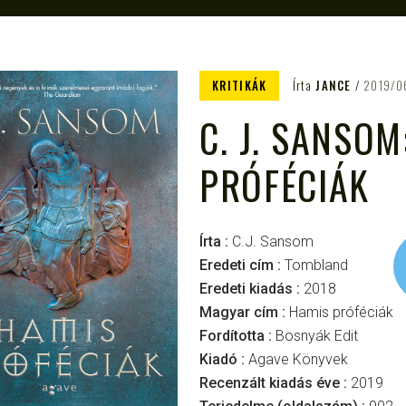
KRITIKÁK
Írta
JANCE
2019/0
C. J. SANSOM
PRÓFÉCIÁK
Írta :
C.J. Sansom
Eredeti cím :
Tombland
Eredeti kiadás :
2018
Magyar cím :
Hamis próféciák
Fordította :
Bosnyák Edit
Kiadó :
Agave Könyvek
Recenzált kiadás éve :
2019