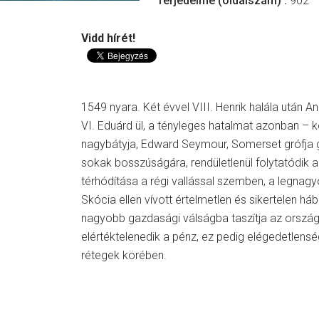
Terjedelme (oldalszám) :
902
Vidd hírét!
1549 nyara. Két évvel VIII. Henrik halála után An
VI. Eduárd ül, a tényleges hatalmat azonban –
nagybátyja, Edward Seymour, Somerset grófja g
sokak bosszúságára, rendületlenül folytatódik a
térhódítása a régi vallással szemben, a legna
Skócia ellen vívott értelmetlen és sikertelen háb
nagyobb gazdasági válságba taszítja az országo
elértéktelenedik a pénz, ez pedig elégedetlens
rétegek körében.