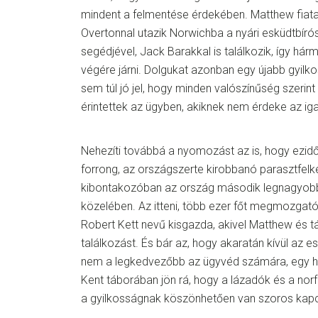
mindent a felmentése érdekében. Matthew fiata
Overtonnal utazik Norwichba a nyári esküdtbíró
segédjével, Jack Barakkal is találkozik, így há
végére járni. Dolgukat azonban egy újabb gyilkos
sem túl jó jel, hogy minden valószínűség szerin
érintettek az ügyben, akiknek nem érdeke az ig
Nehezíti továbbá a nyomozást az is, hogy ezidő
forrong, az országszerte kirobbanó parasztfel
kibontakozóban az ország második legnagyobb
közelében. Az itteni, több ezer főt megmozgató
Robert Kett nevű kisgazda, akivel Matthew és tá
találkozást. És bár az, hogy akaratán kívül az 
nem a legkedvezőbb az ügyvéd számára, egy 
Kent táborában jön rá, hogy a lázadók és a no
a gyilkosságnak köszönhetően van szoros kapc