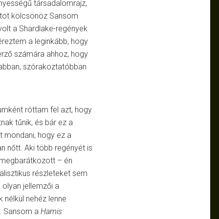
ényességű társadalomrajz,
atot kölcsönöz Sansom
volt a Shardlake-regények
éreztem a leginkább, hogy
zerző számára ahhoz, hogy
sabban, szórakoztatóbban
mként róttam fel azt, hogy
tnak tűnik, és bár ez a
zt mondani, hogy ez a
nőtt. Aki több regényét is
 megbarátkozott – én
alisztikus részleteket sem
 olyan jellemzői a
ik nélkül nehéz lenne
.J. Sansom a
Hamis