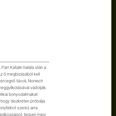
Parr Katalin halála után a
Az ő megbízásából kell
ercegnő távoli, Norwich
eggyilkolásával vádolják,
litikai bonyodalmakat
hogy diszkréten próbálja
onyítékot szerez arra
 gyilkosságot, tegyen meg