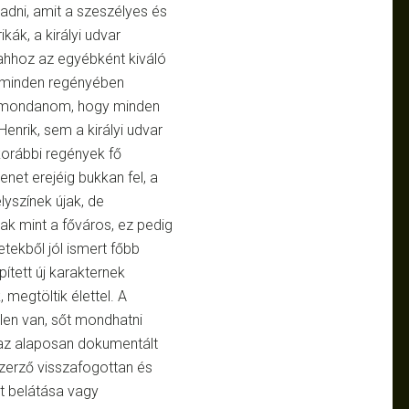
radni, amit a szeszélyes és
kák, a királyi udvar
ahhoz az egyébként kiváló
 minden regényében
kell mondanom, hogy minden
enrik, sem a királyi udvar
korábbi regények fő
enet erejéig bukkan fel, a
lyszínek újak, de
sak mint a főváros, ez pedig
etekből jól ismert főbb
ített új karakternek
 megtöltik élettel. A
len van, sőt mondhatni
 az alaposan dokumentált
szerző visszafogottan és
át belátása vagy