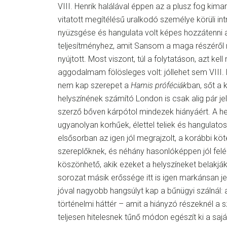
VIII. Henrik halálával éppen az a plusz fog kima
vitatott megítélésű uralkodó személye körüli intri
nyüzsgése és hangulata volt képes hozzátenni 
teljesítményhez, amit Sansom a maga részéről
nyújtott. Most viszont, túl a folytatáson, azt 
aggodalmam fölösleges volt: jóllehet sem VIII. H
nem kap szerepet a
Hamis próféciák
ban, sőt a 
helyszínének számító London is csak alig pár jel
szerző bőven kárpótol mindezek hiányáért. A he
ugyanolyan korhűek, élettel teliek és hangulato
elsősorban az igen jól megrajzolt, a korábbi köt
szereplőknek, és néhány hasonlóképpen jól felép
köszönhető, akik ezeket a helyszíneket belakják,
sorozat másik erőssége itt is igen markánsan je
jóval nagyobb hangsúlyt kap a bűnügyi szálnál:
történelmi háttér – amit a hiányzó részeknél a 
teljesen hitelesnek tűnő módon egészít ki a saj