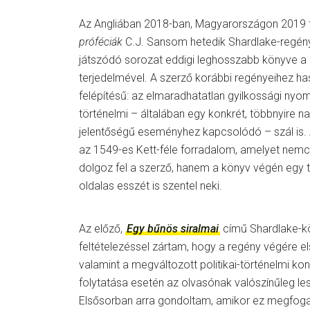
Az Angliában 2018-ban, Magyarországon 2019 
próféciák
C.J. Sansom hetedik Shardlake-regény
játszódó sorozat eddigi leghosszabb könyve a
terjedelmével. A szerző korábbi regényeihez ha
felépítésű: az elmaradhatatlan gyilkossági nyom
történelmi – általában egy konkrét, többnyire n
jelentőségű eseményhez kapcsolódó – szál is.
az 1549-es Kett-féle forradalom, amelyet nem
dolgoz fel a szerző, hanem a könyv végén egy 
oldalas esszét is szentel neki.
Az előző,
Egy bűnös siralmai
című Shardlake-köt
feltételezéssel zártam, hogy a regény végére e
valamint a megváltozott politikai-történelmi ko
folytatása esetén az olvasónak valószínűleg le
Elsősorban arra gondoltam, amikor ez megfo