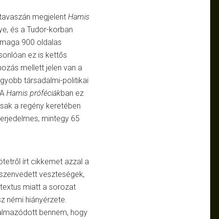
tavaszán megjelent
Hamis
e, és a Tudor-korban
 maga 900 oldalas
sonlóan ez is kettős
ozás mellett jelen van a
agyobb társadalmi-politikai
 A
Hamis próféciák
ban ez
csak a regény keretében
terjedelmes, mintegy 65
etről írt cikkemet azzal a
lszenvedett veszteségek,
ntextus miatt a sorozat
sz némi hiányérzete.
galmazódott bennem, hogy