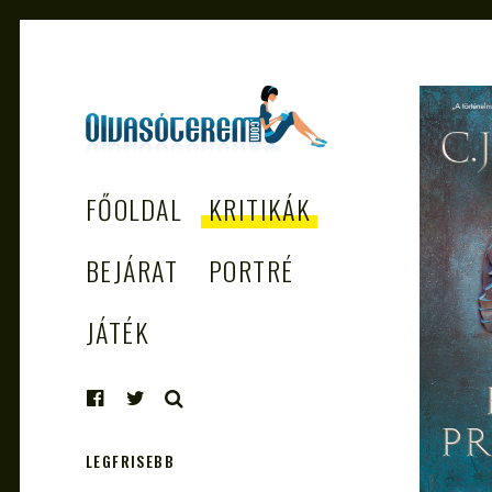
OLVASÓTEREM.COM
könyvekről könyvbarátoknak
FŐOLDAL
KRITIKÁK
– AZ EGÉSZSÉGES
OLVASÁS
BEJÁRAT
PORTRÉ
TÁMOGATÓJA
JÁTÉK
KERESÉS
LEGFRISEBB