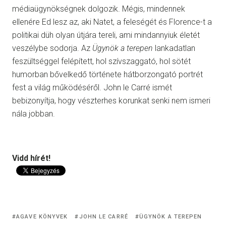
médiaügynökségnek dolgozik. Mégis, mindennek
ellenére Ed lesz az, aki Natet, a feleségét és Florence-t a
politikai düh olyan útjára tereli, ami mindannyiuk életét
veszélybe sodorja. Az
Ügynök a terepen
lankadatlan
feszültséggel felépített, hol szívszaggató, hol sötét
humorban bővelkedő története hátborzongató portrét
fest a világ működéséről. John le Carré ismét
bebizonyítja, hogy vészterhes korunkat senki nem ismeri
nála jobban.
Vidd hírét!
AGAVE KÖNYVEK
JOHN LE CARRÉ
ÜGYNÖK A TEREPEN