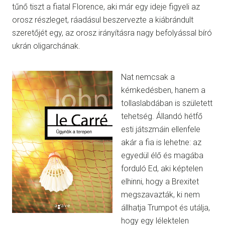
tűnő tiszt a fiatal Florence, aki már egy ideje figyeli az
orosz részleget, ráadásul beszervezte a kiábrándult
szeretőjét egy, az orosz irányításra nagy befolyással bíró
ukrán oligarchának.
Nat nemcsak a
kémkedésben, hanem a
tollaslabdában is született
tehetség. Állandó hétfő
esti játszmáin ellenfele
akár a fia is lehetne: az
egyedül élő és magába
forduló Ed, aki képtelen
elhinni, hogy a Brexitet
megszavazták, ki nem
állhatja Trumpot és utálja,
hogy egy lélektelen