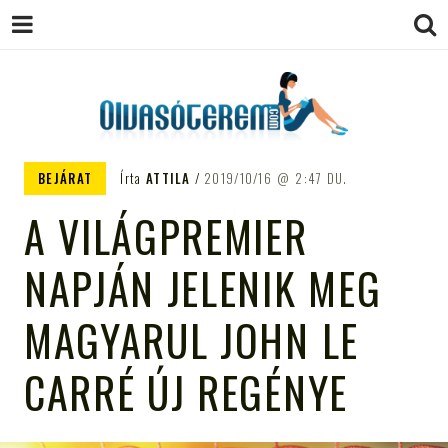
OLVASÓTEREM.COM – AZ
könyvekről könyvbarátoknak
BEJÁRAT
Írta
ATTILA
2019/10/16
2:47 DU.
EGÉSZSÉGES OLVASÁS
A VILÁGPREMIER
TÁMOGATÓJA
NAPJÁN JELENIK MEG
MAGYARUL JOHN LE
CARRÉ ÚJ REGÉNYE