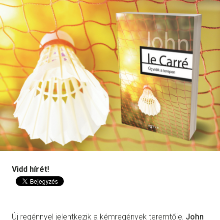
Vidd hírét!
Új regénnyel jelentkezik a kémregények teremtője,
John