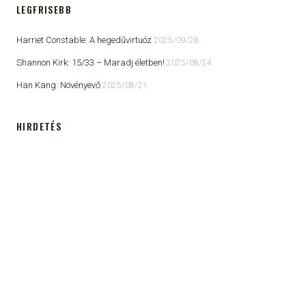
LEGFRISEBB
Harriet Constable: A hegedűvirtuóz
2025/09/28
Shannon Kirk: 15/33 ​– Maradj életben!
2025/08/24
Han Kang: Növényevő
2025/08/21
HIRDETÉS