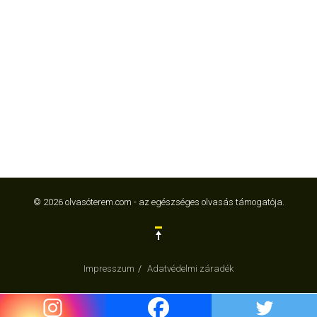
© 2026 olvasóterem.com - az egészséges olvasás támogatója.
Impresszum
Adatvédelmi záradék