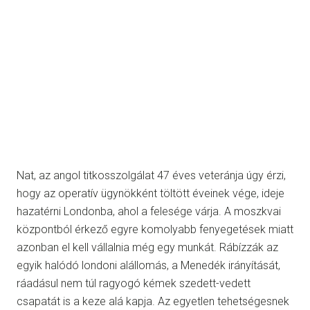
Nat, az angol titkosszolgálat 47 éves veteránja úgy érzi,
hogy az operatív ügynökként töltött éveinek vége, ideje
hazatérni Londonba, ahol a felesége várja. A moszkvai
központból érkező egyre komolyabb fenyegetések miatt
azonban el kell vállalnia még egy munkát. Rábízzák az
egyik halódó londoni alállomás, a Menedék irányítását,
ráadásul nem túl ragyogó kémek szedett-vedett
csapatát is a keze alá kapja. Az egyetlen tehetségesnek