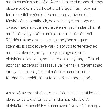
maga csupán szemlélője. Azért nem lehet mondani, hogy
elszenvedője, mert a kötet attól is izgalmas, hogy nem
tartalmaz ítélkezéseket és megmagyarázásokat, a
tényközlésre szorítkozik, de olyan ügyesen, hogy az
olvasó maga alkotja meg a véleményét mindarról, amit
hall és lát, vagy inkább arról, amit hallani és látni vél.
Ráadásul akad olyan novella, amelyben maga a
szemlélő is szócsövévé válik bizonyos történeteknek,
megigazolva azt, hogy a pletyka, vagy az, amit
pletykának nevezünk, sohasem csak egyirányú. Ezáltal
azonban az olvasó is részévé válik ennek a folyamatnak,
amelyben hol magára, hol másokra ismer, mind a
történet szereplői, mint a terjesztői szempontjából.
A szerző az erdélyi kisvárosok tipikus hangulatát hozza
elénk, teljes tükröt tartva a mindennapi élet elé. A
pletykákat elmesélő Elvira néni személye valójában egy