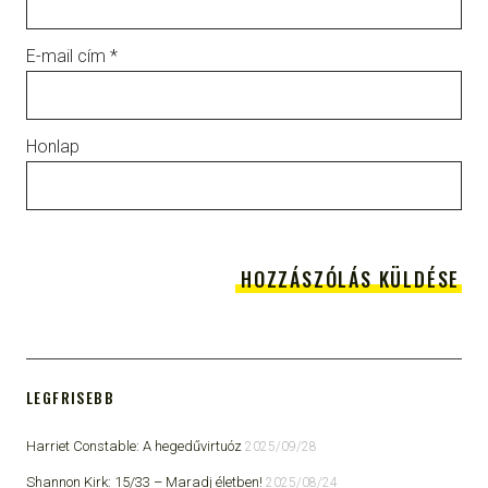
E-mail cím
*
Honlap
LEGFRISEBB
Harriet Constable: A hegedűvirtuóz
2025/09/28
Shannon Kirk: 15/33 ​– Maradj életben!
2025/08/24