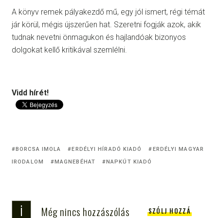
A könyv remek pályakezdő mű, egy jól ismert, régi témát
jár körül, mégis újszerűen hat. Szeretni fogják azok, akik
tudnak nevetni önmagukon és hajlandóak bizonyos
dolgokat kellő kritikával szemlélni.
Vidd hírét!
BORCSA IMOLA
ERDÉLYI HÍRADÓ KIADÓ
ERDÉLYI MAGYAR
IRODALOM
MAGNEBÉHAT
NAPKÚT KIADÓ
i
Még nincs hozzászólás
SZÓLJ HOZZÁ