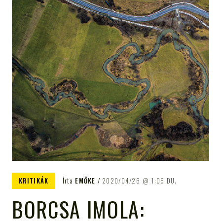
KRITIKÁK
Írta
EMŐKE
2020/04/26
1:05 DU.
BORCSA IMOLA: