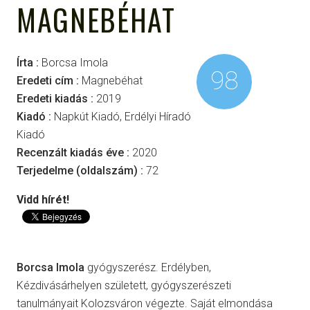
MAGNEBÉHAT
Írta :
Borcsa Imola
98
Eredeti cím :
Magnebéhat
Eredeti kiadás :
2019
Kiadó :
Napkút Kiadó, Erdélyi Híradó
Kiadó
Recenzált kiadás éve :
2020
Terjedelme (oldalszám) :
72
Vidd hírét!
Borcsa Imola
gyógyszerész. Erdélyben,
Kézdivásárhelyen született, gyógyszerészeti
tanulmányait Kolozsváron végezte. Saját elmondása