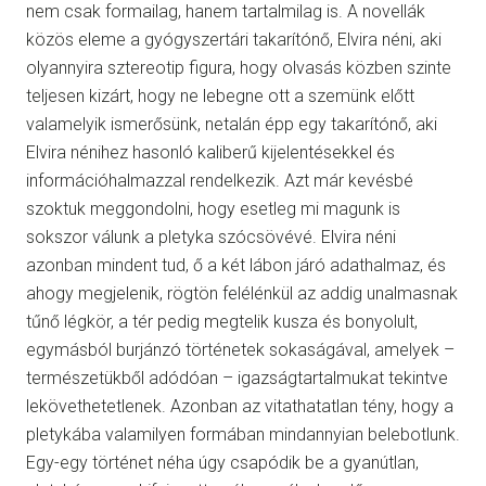
nem csak formailag, hanem tartalmilag is. A novellák
közös eleme a gyógyszertári takarítónő, Elvira néni, aki
olyannyira sztereotip figura, hogy olvasás közben szinte
teljesen kizárt, hogy ne lebegne ott a szemünk előtt
valamelyik ismerősünk, netalán épp egy takarítónő, aki
Elvira nénihez hasonló kaliberű kijelentésekkel és
információhalmazzal rendelkezik. Azt már kevésbé
szoktuk meggondolni, hogy esetleg mi magunk is
sokszor válunk a pletyka szócsövévé. Elvira néni
azonban mindent tud, ő a két lábon járó adathalmaz, és
ahogy megjelenik, rögtön felélénkül az addig unalmasnak
tűnő légkör, a tér pedig megtelik kusza és bonyolult,
egymásból burjánzó történetek sokaságával, amelyek –
természetükből adódóan – igazságtartalmukat tekintve
lekövethetetlenek. Azonban az vitathatatlan tény, hogy a
pletykába valamilyen formában mindannyian belebotlunk.
Egy-egy történet néha úgy csapódik be a gyanútlan,