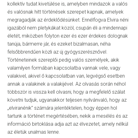
kollektív tudat kivetülése is, amelyben mindazok a valós
és valósnak hitt történések szerepet kapnak, amelyek
megragadják az érdeklődésünket. Ennélfogva Elvira néni
igazából nem pletykákat közöl, csupán éli a mindennapi
életét, miközben folyton ezer és ezer érdekes dolognak
tanúja, bármerre jár, és ezeket bizalmasan, néha
felsőbbrendűen közli az új gyógyszerésznővel.
Történeteinek szereplői pedig valós személyek, akik
valamilyen formában kapcsolatba vannak vele, vagy
valakivel, akivel ő kapcsolatban van, legvégső esetben
annak a valakinek a valakijével. Az olvasás során néhol
többször is vissza kell olvasni, hogy a megfelelő szálat
követni tudjuk, ugyanakkor teljesen nyilvánvaló, hogy az
„elviranénik” számára jelentéktelen, hogy éppen hol
tartunk a történet megértésében, nekik a mesélés és az
információ birtoklása adja azt az élvezetet, amely nélkül
az életük unalmas lenne.