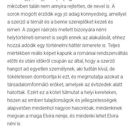
miközben talán nem annyira rejtetten, de nevel is. A
sorok mögött érződik egy jó adag könnyedség, amellyel
a szerző a témát és a benne szereplőket kezeli és
ismeri. A zsigeri ráérzés mellett bizonyára némi
helytörténeti ismeret is segíti ennek az alakulását, ehhez
hozzá adódik egy történelmi háttér ismerete is. Teljes
mértékben reális képet kapunk a romániai rendszerváltás
előtti és utáni időkről csupán az által, hogy a szerző
hangot ad egyetlen személynek, aki tudtán kívül, de
tökéletesen domborítja ki ezt, és megmutatja azokat a
társadalomformáló erőket, amelyek az évtizedek alatt
hatottak. Ezért ez a kötet túlmutat a helyi kereteken,
hiszen az emberi tulajdonságok és jellegzetességek
alapvetően mindenhol nagyon hasonlóak, mindenkinek
megvan a maga Elvira nénije, és mindenki lehet Elvira
néni is.