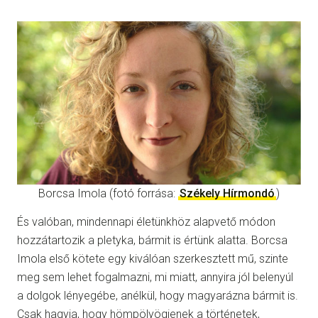
Borcsa Imola (fotó forrása:
Székely Hírmondó
)
És valóban, mindennapi életünkhöz alapvető módon
hozzátartozik a pletyka, bármit is értünk alatta. Borcsa
Imola első kötete egy kiválóan szerkesztett mű, szinte
meg sem lehet fogalmazni, mi miatt, annyira jól belenyúl
a dolgok lényegébe, anélkül, hogy magyarázna bármit is.
Csak hagyja, hogy hömpölyögjenek a történetek,