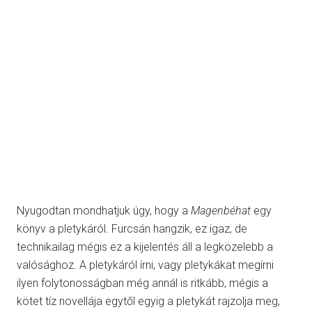
Nyugodtan mondhatjuk úgy, hogy a
Magenbéhat
egy
könyv a pletykáról. Furcsán hangzik, ez igaz, de
technikailag mégis ez a kijelentés áll a legközelebb a
valósághoz. A pletykáról írni, vagy pletykákat megírni
ilyen folytonosságban még annál is ritkább, mégis a
kötet tíz novellája egytől egyig a pletykát rajzolja meg,