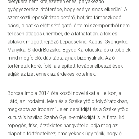
pletykára nem kifejezetten éhes, pályakezdő
gyógyszerész látóterébe, hogy esélye sincs elkerülni. A
szemközti lépcsőházba betérő, botjára támaszkodó
bácsi, a patika előtt sétálgató, értelmi szempontból nem
teljesen átlagos úriember, de a láthatatlan, ajtók és
ablakok mögött rejtőző Lepácsekné, Kapusi Gyöngyike,
Manyika, Siklódi Bözsike, Egyed Karolacska és a többiek
mind megfelelő, dús táptalajnak bizonyulnak. Az ő
történetük köré, fölé, alá épített további elbeszélések
adják az ízét ennek az érdekes kötetnek.
Borcsa Imola 2014 óta közöl novellákat a Helikon, a
Látó, az Irodalmi Jelen és a Székelyföld folyóiratokban,
megkapta az Irodalmi Jelen debütdíját és a Székelyföld
kulturális havilap Szabó Gyula-emlékdíját is. A fiatal író
ropogós, friss, érzékletes hangvétellel adja meg az
alapot a történeteihez, amelyeknek úgy tűnik, hogy ő