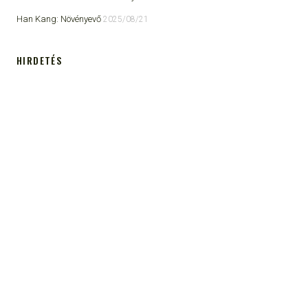
Han Kang: Növényevő
2025/08/21
HIRDETÉS