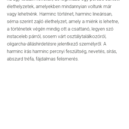
élethelyzetek, amelyekben mindannyian voltunk már
vagy lehetnénk. Harminc történet, harminc lineárisan,
séma szerint zajló élethelyzet, amely a miénk is lehetne,
a történetek végén mindig ott a csattanó, legyen szó
instaceleb párról, sosem várt osztálytalálkozóról,
oligarcha-álláshirdetésre jelentkező személyről. A
harminc írás harminc percnyi feszültség, nevetés, sírás,
abszurd tréfa, fájdalmas felismerés.