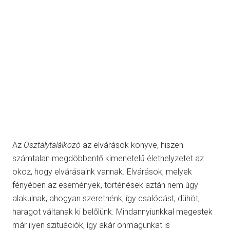
Az
Osztálytalálkozó
az elvárások könyve, hiszen
számtalan megdöbbentő kimenetelű élethelyzetet az
okoz, hogy elvárásaink vannak. Elvárások, melyek
fényében az események, történések aztán nem úgy
alakulnak, ahogyan szeretnénk, így csalódást, dühöt,
haragot váltanak ki belőlünk. Mindannyiunkkal megestek
már ilyen szituációk, így akár önmagunkat is