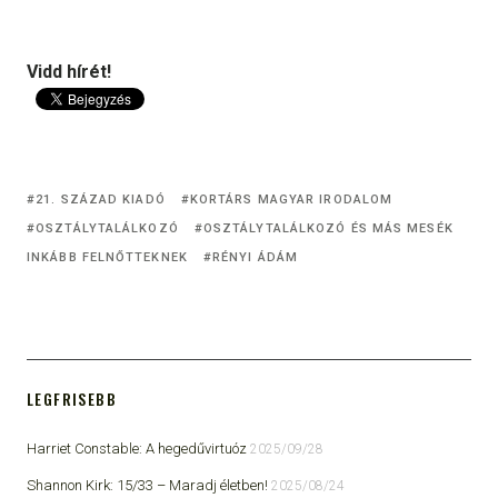
Vidd hírét!
21. SZÁZAD KIADÓ
KORTÁRS MAGYAR IRODALOM
OSZTÁLYTALÁLKOZÓ
OSZTÁLYTALÁLKOZÓ ÉS MÁS MESÉK
INKÁBB FELNŐTTEKNEK
RÉNYI ÁDÁM
LEGFRISEBB
Harriet Constable: A hegedűvirtuóz
2025/09/28
Shannon Kirk: 15/33 ​– Maradj életben!
2025/08/24