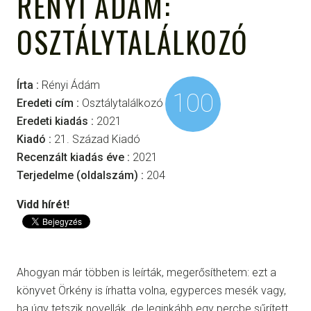
RÉNYI ÁDÁM:
OSZTÁLYTALÁLKOZÓ
Írta :
Rényi Ádám
100
Eredeti cím :
Osztálytalálkozó
Eredeti kiadás :
2021
Kiadó :
21. Század Kiadó
Recenzált kiadás éve :
2021
Terjedelme (oldalszám) :
204
Vidd hírét!
Ahogyan már többen is leírták, megerősíthetem: ezt a
könyvet Örkény is írhatta volna, egyperces mesék vagy,
ha úgy tetszik novellák, de leginkább egy percbe sűrített