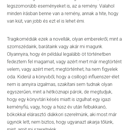
legszomorúbb eseményeket is, az a remény. Valahol
minden írásban benne van a remény, annak a hite, hogy
van kiút, van jobb és ezt el is lehet érni.
Tragikomédiák ezek a novellák, olyan emberekről, mint a
szomszédaink, barátaink vagy akár mi magunk.
Olyannyira, hogy én például legalább öt történetben
fedeztem fel magamat, vagy azért mert már megtörtént
velem, vagy azért mert, megtörténhet, ha nem figyelek
oda. Kiderül a könyvből, hogy a csillogó influenszer-élet
nem is annyira izgalmas, szakítani sem tudnak olyan
egyszerűen, mint a hétköznapi párok, de megtudjuk,
hogy egy könyvtári késés miatt is izgulhat egy igazi
keményfiú, vagy, hogy a húsz év után felbukkanó,
bókokkal elárasztó diákkori szerelmünk, aki most már
ügynök lett, nem biztos, hogy ugyanazt akarja tőlünk,
mint, amit mi szeretnénk.