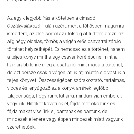
Az egyik legjobb írás a kötetben a címadó
Osztálytalálkozó
. Talán azért, mert a főhősben magamra
ismertem, az első sortól az utolsóig át tudtam érezni az
alig négy oldalas, tömör, a végén erős csavarral záruló
történet helyzetképét. És nemcsak ez a történet, hanem
a teljes könyv mintha egy csavar köré épülne, mintha
hamarabb lenne meg a csattanó, mint maga a történet,
de ezt persze csak a végén látjuk át, miután elolvastuk a
teljes könyvet. Összességében szórakoztató, tartalmas,
vicces és lenyűgöző ez a könyv, aminek legfőbb
tulajdonsága, hogy rámutat arra: mindannyian emberek
vagyunk. Hibákat követünk el, fájdalmat okozunk és
fájdalmakat viselünk el, bántanak és bántunk, de
mindezek ellenére vagy éppen mindezek miatt vagyunk
szerethetőek.