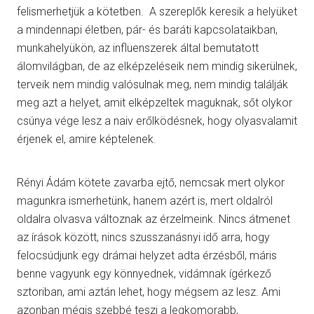
felismerhetjük a kötetben. A szereplők keresik a helyüket
a mindennapi életben, pár- és baráti kapcsolataikban,
munkahelyükön, az influenszerek által bemutatott
álomvilágban, de az elképzeléseik nem mindig sikerülnek,
terveik nem mindig valósulnak meg, nem mindig találják
meg azt a helyet, amit elképzeltek maguknak, sőt olykor
csúnya vége lesz a naiv erőlködésnek, hogy olyasvalamit
érjenek el, amire képtelenek.
Rényi Ádám kötete zavarba ejtő, nemcsak mert olykor
magunkra ismerhetünk, hanem azért is, mert oldalról
oldalra olvasva változnak az érzelmeink. Nincs átmenet
az írások között, nincs szusszanásnyi idő arra, hogy
felocsúdjunk egy drámai helyzet adta érzésből, máris
benne vagyunk egy könnyednek, vidámnak ígérkező
sztoriban, ami aztán lehet, hogy mégsem az lesz. Ami
azonban mégis szebbé teszi a legkomorabb,