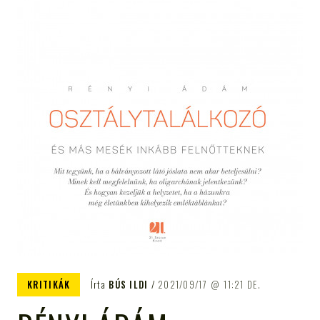
KRITIKÁK
Írta
BÚS ILDI
2021/09/17
11:21 DE.