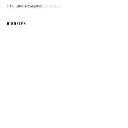
Han Kang: Növényevő
2025/08/21
HIRDETÉS