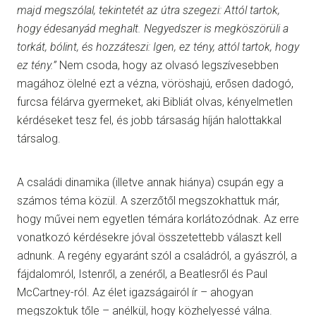
majd megszólal, tekintetét az útra szegezi: Attól tartok,
hogy édesanyád meghalt. Negyedszer is megköszörüli a
torkát, bólint, és hozzáteszi: Igen, ez tény, attól tartok, hogy
ez tény.”
Nem csoda, hogy az olvasó legszívesebben
magához ölelné ezt a vézna, vöröshajú, erősen dadogó,
furcsa félárva gyermeket, aki Bibliát olvas, kényelmetlen
kérdéseket tesz fel, és jobb társaság híján halottakkal
társalog.
A családi dinamika (illetve annak hiánya) csupán egy a
számos téma közül. A szerzőtől megszokhattuk már,
hogy művei nem egyetlen témára korlátozódnak. Az erre
vonatkozó kérdésekre jóval összetettebb választ kell
adnunk. A regény egyaránt szól a családról, a gyászról, a
fájdalomról, Istenről, a zenéről, a Beatlesről és Paul
McCartney-ról. Az élet igazságairól ír – ahogyan
megszoktuk tőle – anélkül, hogy közhelyessé válna.