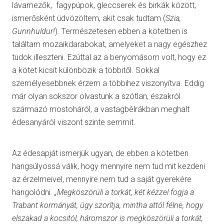
lávamezők, fagypúpok, gleccserek és birkák között,
ismerősként üdvözöltem, akit csak tudtam (
Szia,
Gunnhuldur!
). Természetesen ebben a kötetben is
találtam mozaikdarabokat, amelyeket a nagy egészhez
tudok illeszteni. Ezúttal az a benyomásom volt, hogy ez
a kötet kicsit különbözik a többitől. Sokkal
személyesebbnek érzem a többihez viszonyítva. Eddig
már olyan sokszor olvastunk a szótlan, északról
származó mostoháról, a vastagbélrákban meghalt
édesanyáról viszont szinte semmit.
Az édesapját ismerjük ugyan, de ebben a kötetben
hangsúlyossá válik, hogy mennyire nem tud mit kezdeni
az érzelmeivel, mennyire nem tud a saját gyerekére
hangolódni.
„Megköszörüli a torkát, két kézzel fogja a
Trabant kormányát, úgy szorítja, mintha attól félne, hogy
elszakad a kocsitól, háromszor is megköszörüli a torkát,