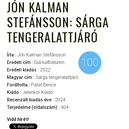
JÓN KALMAN
STEFÁNSSON: SÁRGA
TENGERALATTJÁRÓ
Írta :
Jón Kalman Stefánsson
100
Eredeti cím :
Guli kafbáturinn
Eredeti kiadás :
2022
Magyar cím :
Sárga tengeralattjáró
Fordította :
Patat Bence
Kiadó :
Jelenkor Kiadó
Recenzált kiadás éve :
2024
Terjedelme (oldalszám) :
404
Vidd hírét!