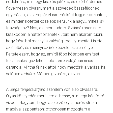
irodalmára, mint egy kirakós játékra, és ezért érdemes
figyelmesen olvasni, mert a szövegek összefüggnek
egymással, a szereplőket ismerősként fogjuk köszönteni,
és minden kötettel közelebb kerülünk a nagy… mihez is?
Igazsághoz? Nos, ezt nem tudom. Szándékosan nem
kutakodom a háttértörténetek után: nem akarom tudni,
hogy írásaiból mennyi a valóság, mennyi merített ihletet
az életből, és mennyi az írói képzelet szüleménye.
Feltételezem, hogy az, amiről több kötetben említést
tesz, csakis igaz lehet, holott erre valójában nincs
garancia. Mintha félnék attól, hogy megtörik a varázs, ha
valóban
tudnám
. Márpedig varázs, az van.
A
Sárga tengeralattjáró
szerelem volt első olvasásra.
Olyan könnyedén merültem el benne, mint egy kád forró
vízben. Hagytam, hogy a szerző oly ismerős stílusa
magával szippantson; otthonosan mozogtam a