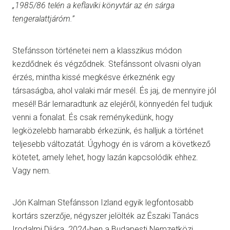
„1985/86 telén a keflavíki könyvtár az én sárga
tengeralattjáróm.”
Stefánsson történetei nem a klasszikus módon
kezdődnek és végződnek. Stefánssont olvasni olyan
érzés, mintha kissé megkésve érkeznénk egy
társaságba, ahol valaki már mesél. És jaj, de mennyire jól
mesél! Bár lemaradtunk az elejéről, könnyedén fel tudjuk
venni a fonalat. És csak reménykedünk, hogy
legközelebb hamarabb érkezünk, és halljuk a történet
teljesebb változatát. Úgyhogy én is várom a következő
kötetet, amely lehet, hogy lazán kapcsolódik ehhez.
Vagy nem.
Jón Kalman Stefánsson Izland egyik legfontosabb
kortárs szerzője, négyszer jelölték az Északi Tanács
Irodalmi Díjára. 2024-ben a Budapesti Nemzetközi