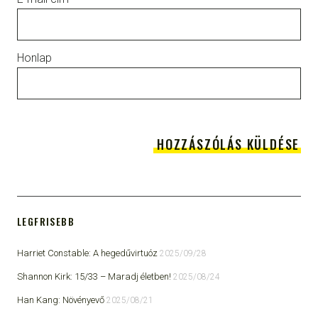
Honlap
LEGFRISEBB
Harriet Constable: A hegedűvirtuóz
2025/09/28
Shannon Kirk: 15/33 ​– Maradj életben!
2025/08/24
Han Kang: Növényevő
2025/08/21