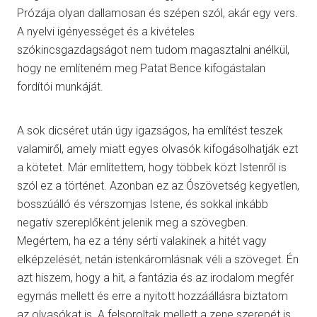
Prózája olyan dallamosan és szépen szól, akár egy vers.
A nyelvi igényességet és a kivételes
szókincsgazdagságot nem tudom magasztalni anélkül,
hogy ne említeném meg Patat Bence kifogástalan
fordítói munkáját.
A sok dicséret után úgy igazságos, ha említést teszek
valamiről, amely miatt egyes olvasók kifogásolhatják ezt
a kötetet. Már említettem, hogy többek közt Istenről is
szól ez a történet. Azonban ez az Ószövetség kegyetlen,
bosszúálló és vérszomjas Istene, és sokkal inkább
negatív szereplőként jelenik meg a szövegben.
Megértem, ha ez a tény sérti valakinek a hitét vagy
elképzelését, netán istenkáromlásnak véli a szöveget. Én
azt hiszem, hogy a hit, a fantázia és az irodalom megfér
egymás mellett és erre a nyitott hozzáállásra biztatom
az olvasókat is. A felsoroltak mellett a zene szerepét is