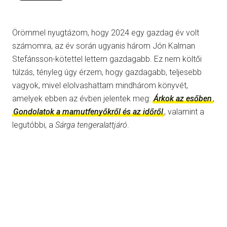
Örömmel nyugtázom, hogy 2024 egy gazdag év volt
számomra, az év során ugyanis három Jón Kalman
Stefánsson-kötettel lettem gazdagabb. Ez nem költői
túlzás, tényleg úgy érzem, hogy gazdagabb, teljesebb
vagyok, mivel elolvashattam mindhárom könyvét,
amelyek ebben az évben jelentek meg:
Árkok az esőben
,
Gondolatok a mamutfenyőkről és az időről
, valamint a
legutóbbi, a
Sárga tengeralattjáró
.