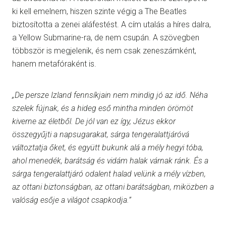
ki kell emelnem, hiszen szinte végig a The Beatles
biztosította a zenei aláfestést. A cím utalás a híres dalra,
a Yellow Submarine-ra, de nem csupán. A szövegben
többször is megjelenik, és nem csak zeneszámként,
hanem metafóraként is.
„De persze Izland fennsíkjain nem mindig jó az idő. Néha
szelek fújnak, és a hideg eső mintha minden örömöt
kiverne az életből. De jól van ez így, Jézus ekkor
összegyűjti a napsugarakat, sárga tengeralattjáróvá
változtatja őket, és együtt bukunk alá a mély hegyi tóba,
ahol menedék, barátság és vidám halak várnak ránk. És a
sárga tengeralattjáró odalent halad velünk a mély vízben,
az ottani biztonságban, az ottani barátságban, miközben a
valóság esője a világot csapkodja.”