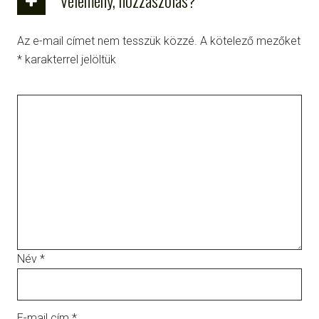
Vélemény, hozzászólás?
Az e-mail címet nem tesszük közzé.
A kötelező mezőket
*
karakterrel jelöltük
Név
*
E-mail cím
*