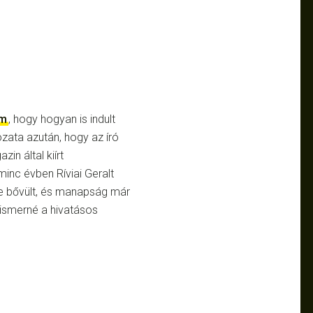
em
, hogy hogyan is indult
zata azután, hogy az író
in által kiírt
minc évben Ríviai Geralt
re bővült, és manapság már
e ismerné a hivatásos