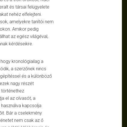
ralt és társai felügyelete
kat nehéz elfelejteni.
ok, amelyekre tanítói nem
zokon. Amikor pedig
llhat az egész világéval,
janak kérdéseikre.
hogy kronológiailag a
zódik, a szerzőnek nincs
ágépítéssel és a különböző
 ezek nagy részét
 történethez
a el az olvasót, a
 használva kapcsolja
őit. Bár a cselekmény
örténetet nem csak az ő