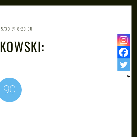
05/30
8:29 DU.
PKOWSKI:
90