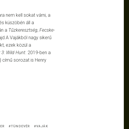
ára nem kell sokat várni, a
s küszöbén áll a
án a
Tűzkeresztség
,
Fecske-
d.A Vajákból nagy sikerű
ekt, ezek közül a
 3: Wild Hunt
. 2019-ben a
) című sorozat is Henry
HER
TÜNDEVÉR
VAJÁK