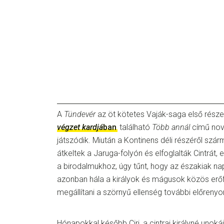
A
Tündevér
az öt kötetes Vaják-saga első része
végzet kardjá
ban
található
Több annál
című nov
játszódik. Miután a Kontinens déli részéről szár
átkeltek a Jaruga-folyón és elfoglalták Cintrát, e
a birodalmukhoz, úgy tűnt, hogy az északiak na
azonban hála a királyok és mágusok közös erőfe
megállítani a szörnyű ellenség további előreny
Hónapokkal később Ciri, a cintrai királyné unok