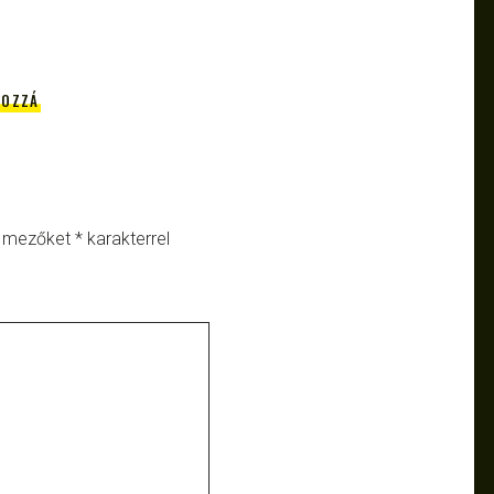
HOZZÁ
ő mezőket
*
karakterrel