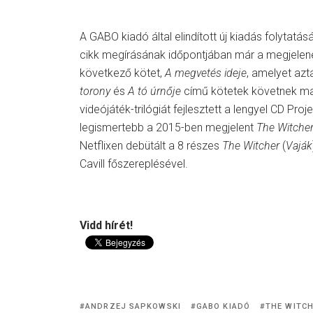
A GABO kiadó által elindított új kiadás folytatás
cikk megírásának időpontjában már a megjelené
következő kötet,
A megvetés ideje
, amelyet azt
torony
és
A tó úrnője
című kötetek követnek maj
videójáték-trilógiát fejlesztett a lengyel CD Proj
legismertebb a 2015-ben megjelent
The Witcher
Netflixen debütált a 8 részes
The Witcher
(
Vaják
Cavill főszereplésével.
Vidd hírét!
ANDRZEJ SAPKOWSKI
GABO KIADÓ
THE WITC