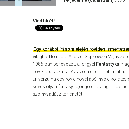
Terjedelme (oldalszám) :
376
Vidd hírét!
Egy korábbi írásom elején röviden ismertett
világhódító útjára Andrzej Sapkowski Vaják soro
1986-ban benevezett a lengyel
Fantastyka
magaz
novellapályázatra. Az azóta eltelt több mint har
univerzuma egy rövid novellából nyolc kötetes
kevés olyan fantasy rajongó él a világon, aki n
szörnyvadász történetét.