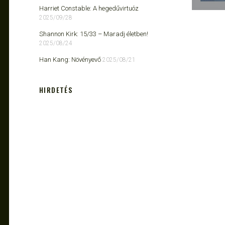
Harriet Constable: A hegedűvirtuóz
2025/09/28
Shannon Kirk: 15/33 ​– Maradj életben!
2025/08/24
Han Kang: Növényevő
2025/08/21
HIRDETÉS