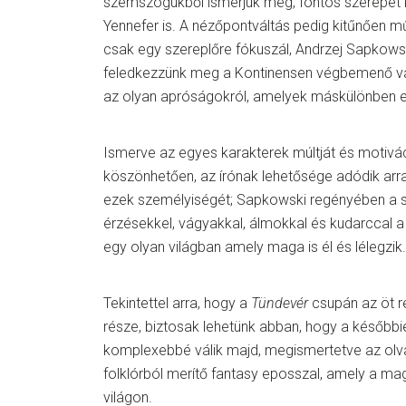
szemszögükből ismerjük meg, fontos szerepet 
Yennefer is. A nézőpontváltás pedig kitűnően m
csak egy szereplőre fókuszál, Andrzej Sapkowsk
feledkezzünk meg a Kontinensen végbemenő vá
az olyan apróságokról, amelyek máskülönben el
Ismerve az egyes karakterek múltját és motivác
köszönhetően, az írónak lehetősége adódik arra
ezek személyiségét; Sapkowski regényében a 
érzésekkel, vágyakkal, álmokkal és kudarccal a
egy olyan világban amely maga is él és lélegzik.
Tekintettel arra, hogy a
Tündevér
csupán az öt 
része, biztosak lehetünk abban, hogy a később
komplexebbé válik majd, megismertetve az olva
folklórból merítő fantasy eposszal, amely a m
világon.