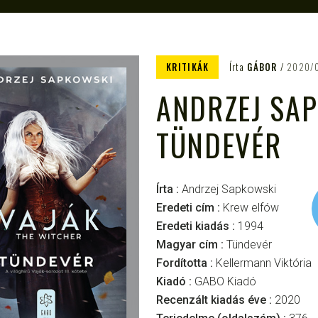
KRITIKÁK
Írta
GÁBOR
2020/
ANDRZEJ SA
TÜNDEVÉR
Írta :
Andrzej Sapkowski
Eredeti cím :
Krew elfów
Eredeti kiadás :
1994
Magyar cím :
Tündevér
Fordította :
Kellermann Viktória
Kiadó :
GABO Kiadó
Recenzált kiadás éve :
2020