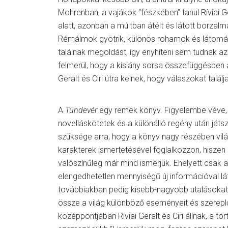
Mohrenban, a vajákok “fészkében” tanul Ríviai Ge
alatt, azonban a múltban átélt és látott borzalma
Rémálmok gyötrik, különös rohamok és látomás
találnak megoldást, így enyhíteni sem tudnak a
felmerül, hogy a kislány sorsa összefüggésben á
Geralt és Ciri útra kelnek, hogy válaszokat talál
A
Tündevér
egy remek könyv. Figyelembe véve, 
novelláskötetek és a különálló regény után játs
szüksége arra, hogy a könyv nagy részében vil
karakterek ismertetésével foglalkozzon, hiszen
valószínűleg már mind ismerjük. Ehelyett csak a
elengedhetetlen mennyiségű új információval látj
továbbiakban pedig kisebb-nagyobb utalásokat
össze a világ különböző eseményeit és szerepl
középpontjában Ríviai Geralt és Ciri állnak, a t