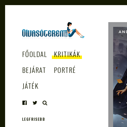
OLVASÓTEREM.COM
könyvekről könyvbarátoknak
FŐOLDAL
KRITIKÁK
– AZ EGÉSZSÉGES
OLVASÁS
BEJÁRAT
PORTRÉ
TÁMOGATÓJA
JÁTÉK
KERESÉS
LEGFRISEBB