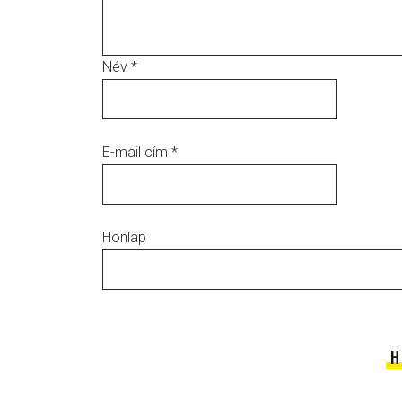
Név
*
E-mail cím
*
Honlap