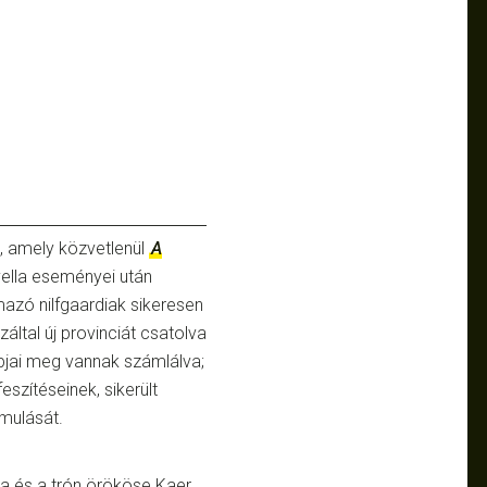
, amely közvetlenül
A
ella eseményei után
mazó nilfgaardiak sikeresen
záltal új provinciát csatolva
pjai meg vannak számlálva;
szítéseinek, sikerült
omulását.
ája és a trón örököse Kaer