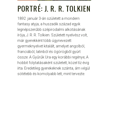
PORTRÉ: J. R. R. TOLKIEN
1892. január 3-án született a mondern
fantasy atyja, a huszadik század egyik
legnépszerűbb szépirodalmi alkotásának
írója, J. R. R. Tolkien. Született nyelvész volt,
már gyerekként több úgynevezett
gyermeknyelvet kitalált, amelyet angolból,
franciából, latinból és ógörögből gyúrt
össze. A Gyűrűk Ura egy korábbi regénye, A
hobbit folytatásaként született, közel tíz évig
írta. Eredetileg gyerekeknek szánta, ám végül
sötétebb és komolyabb lett, mint tervezte.