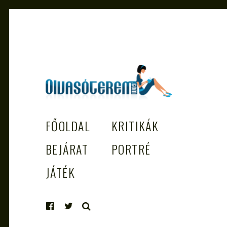
OLVASÓTEREM.COM – AZ
könyvekről könyvbarátoknak
FŐOLDAL
KRITIKÁK
EGÉSZSÉGES OLVASÁS TÁMOGATÓJ
BEJÁRAT
PORTRÉ
JÁTÉK
KERESÉS