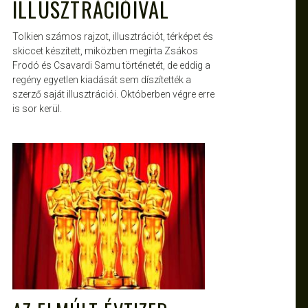
ILLUSZTRÁCIÓIVAL
Tolkien számos rajzot, illusztrációt, térképet és
skiccet készített, miközben megírta Zsákos
Frodó és Csavardi Samu történetét, de eddig a
regény egyetlen kiadását sem díszítették a
szerző saját illusztrációi. Októberben végre erre
is sor kerül.
ATTILA
FEBR 26, 2011