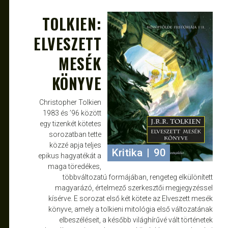
TOLKIEN:
SZEPT 22, 2011
DELKA
ELVESZETT
MESÉK
KÖNYVE
Christopher Tolkien
1983 és ’96 között
egy tizenkét kötetes
sorozatban tette
közzé apja teljes
Kritika
|
90
epikus hagyatékát a
maga töredékes,
többváltozatú formájában, rengeteg elkülönített
magyarázó, értelmező szerkesztői megjegyzéssel
kísérve. E sorozat első két kötete az Elveszett mesék
könyve, amely a tolkieni mitológia első változatának
elbeszéléseit, a később világhírűvé vált történetek