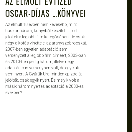
AZ ELMÚLT ÉVTIZED
OSCAR-DÍJAS …KÖNYVEI
Az elmúlt 10 évben nem kevesebb, mint
huszonhárom, könyvből készített filmet
jelöltek a legjobb film kategóriában, de csak
négy alkotás vihette el az aranyszobrocskát.
2007-ben egyetlen adaptáció sem
versenyzett a legjobb film címéért, 2003-ban
és 2010-ben pedig három, illetve négy
adaptáció is versenyben volt, de egyikük
sem nyert. A Gyűrűk Ura minden epizódját
jelölték, csak egyik nyert. És melyik volt a
másik három nyertes adaptáció a 2000-es
években?