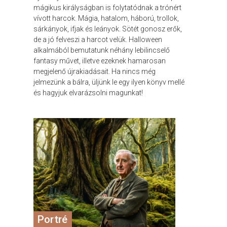
mágikus királyságban is folytatódnak a trónért
vívott harcok. Mágia, hatalom, háború, trollok,
sárkányok, ifjak és leányok. Sötét gonosz erők,
de a jó felveszi a harcot velük. Halloween
alkalmából bemutatunk néhány lebilincselő
fantasy művet, illetve ezeknek hamarosan
megjelenő újrakiadásait. Ha nincs még
jelmezünk a bálra, üljünk le egy ilyen könyv mellé
és hagyjuk elvarázsolni magunkat!
ATTILA
JAN 12, 2011
Portré