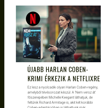
ATTILA
FEBR 25, 2023
ÚJABB HARLAN COBEN-
KRIMI ÉRKEZIK A NETFLIXRE
Ez lesz a nyolcadik olyan Harlan Coben-regény,
amelyből tévésorozat készül. A ‘Nem versz át’
főszerepében Michelle Keegant láthatjuk, de
feltűnik Richard Armitage is, akit két korábbi
Coben-adaptációban is láthattunk már.