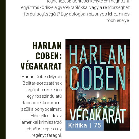
legnehezebb döntését kénytelen meghozni:
együttműködik-e a gyerekrablókkal vagy a rendőrséghez
fordul segítségért? Egy dologban bizonyos lehet: nincs
több esélye.
HARLAN
MÁJ 2, 2013
ATTILA
COBEN:
VÉGAKARAT
Harlan Coben Myron
Bolitar-sorozatának
legújabb részében
egy rosszindulatú
facebook-komment
szüli a bonyodalmat.
Hihetetlen, de az
amerikai krimiszerző
Kritika
|
75
ebből is képes egy
regényt faragni,