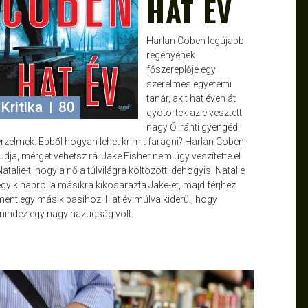
HAT ÉV
Harlan Coben legújabb
regényének
főszereplője egy
szerelmes egyetemi
tanár, akit hat éven át
Kritika
|
80
gyötörtek az elvesztett
nagy Ő iránti gyengéd
érzelmek. Ebből hogyan lehet krimit faragni? Harlan Coben
udja, mérget vehetsz rá. Jake Fisher nem úgy veszítette el
atalie-t, hogy a nő a túlvilágra költözött, dehogyis. Natalie
egyik napról a másikra kikosarazta Jake-et, majd férjhez
ment egy másik pasihoz. Hat év múlva kiderül, hogy
mindez egy nagy hazugság volt.
ATTILA
OKT 31, 2012