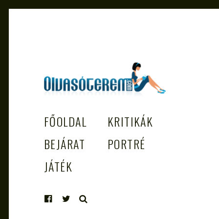
OLVASÓTEREM.COM – AZ
könyvekről könyvbarátoknak
FŐOLDAL
KRITIKÁK
EGÉSZSÉGES OLVASÁS TÁMOGATÓJ
BEJÁRAT
PORTRÉ
JÁTÉK
KERESÉS