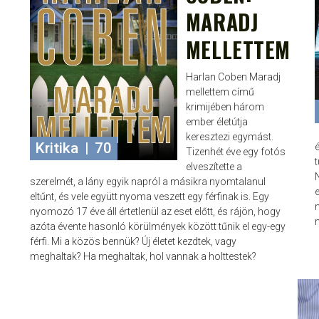
MARADJ
MELLETTEM
Harlan Coben Maradj
mellettem című
krimijében három
ember életútja
keresztezi egymást.
Kritika
|
70
Tizenhét éve egy fotós
t
elveszítette a
N
szerelmét, a lány egyik napról a másikra nyomtalanul
eltűnt, és vele együtt nyoma veszett egy férfinak is. Egy
nyomozó 17 éve áll értetlenül az eset előtt, és rájön, hogy
azóta évente hasonló körülmények között tűnik el egy-egy
férfi. Mi a közös bennük? Új életet kezdtek, vagy
meghaltak? Ha meghaltak, hol vannak a holttestek?