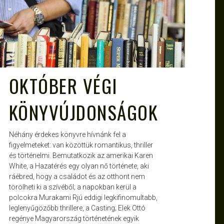
OKTÓBER VÉGI
KÖNYVÚJDONSÁGOK
Néhány érdekes könyvre hívnánk fel a
figyelmeteket: van közöttük romantikus, thriller
és történelmi. Bemutatkozik az amerikai Karen
White, a Hazatérés egy olyan nő története, aki
ráébred, hogy a családot és az otthont nem
törölheti ki a szívéből; a napokban kerül a
polcokra Murakami Rjú eddigi legkifinomultabb,
leglenyűgözőbb thrillere, a Casting; Elek Ottó
regénye Magyarország történetének egyik