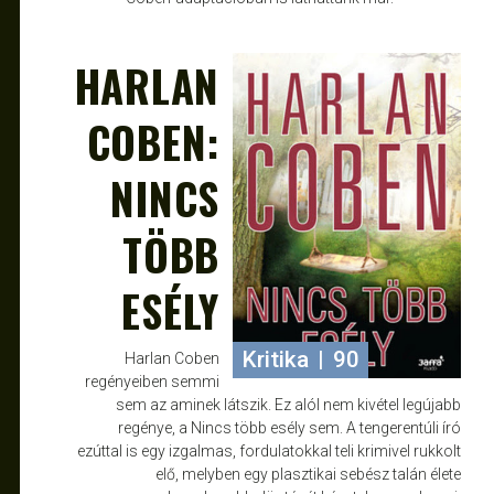
HARLAN
JÚL 8, 2014
ROBERTO
COBEN:
NINCS
TÖBB
ESÉLY
Kritika
|
90
Harlan Coben
regényeiben semmi
sem az aminek látszik. Ez alól nem kivétel legújabb
regénye, a Nincs több esély sem. A tengerentúli író
ezúttal is egy izgalmas, fordulatokkal teli krimivel rukkolt
elő, melyben egy plasztikai sebész talán élete