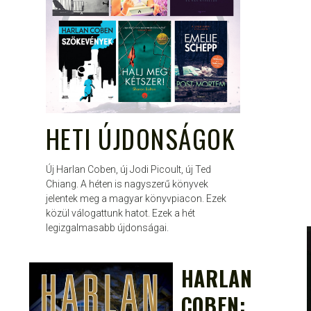
HETI ÚJDONSÁGOK
Új Harlan Coben, új Jodi Picoult, új Ted
Chiang. A héten is nagyszerű könyvek
jelentek meg a magyar könyvpiacon. Ezek
közül válogattunk hatot. Ezek a hét
legizgalmasabb újdonságai.
HARLAN
ATTILA
AUG 28, 2013
COBEN: