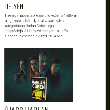
HELYÉN
Tizenegy nappal a premiert követően a Netflixen
világszinten első helyen áll a sorozatok
kategóriában Harlan Coben legújabb
adaptációja. A Hiányzol magyarul a Jaffa
Kiadónál jelent meg, először 2014-ben.
ATTILA
MÁJ 24, 2020
ÚJABB HARLAN