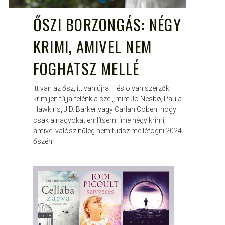
ŐSZI BORZONGÁS: NÉGY
KRIMI, AMIVEL NEM
FOGHATSZ MELLÉ
Itt van az ősz, itt van újra – és olyan szerzők
krimijeit fújja felénk a szél, mint Jo Nesbø, Paula
Hawkins, J.D. Barker vagy Carlan Coben, hogy
csak a nagyokat említsem. Íme négy krimi,
amivel valószínűleg nem tudsz melléfogni 2024
őszén.
ATTILA
MÁJ 11, 2019