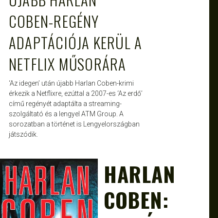
COBEN-REGÉNY
ADAPTÁCIÓJA KERÜL A
NETFLIX MŰSORÁRA
‘Az idegen’ után újabb Harlan Coben-krimi
érkezik a Netflixre, ezúttal a 2007-es ‘Az erdő’
című regényét adaptálta a streaming-
szolgáltató és a lengyel ATM Group. A
sorozatban a történet is Lengyelországban
játszódik.
HARLAN
ATTILA
DEC 12, 2013
COBEN: