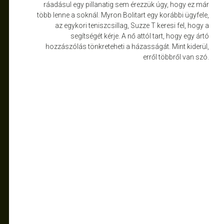
ráadásul egy pillanatig sem érezzük úgy, hogy ez már
több lenne a soknál. Myron Bolitart egy korábbi ügyfele,
az egykori teniszcsillag, Suzze T keresi fel, hogy a
segítségét kérje. A nő attól tart, hogy egy ártó
hozzászólás tönkreteheti a házasságát. Mint kiderül,
erről többről van szó.