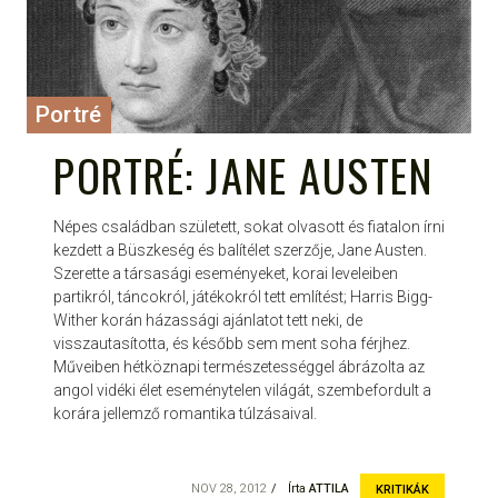
Portré
PORTRÉ: JANE AUSTEN
Népes családban született, sokat olvasott és fiatalon írni
kezdett a Büszkeség és balítélet szerzője, Jane Austen.
Szerette a társasági eseményeket, korai leveleiben
partikról, táncokról, játékokról tett említést; Harris Bigg-
Wither korán házassági ajánlatot tett neki, de
visszautasította, és később sem ment soha férjhez.
Műveiben hétköznapi természetességgel ábrázolta az
angol vidéki élet eseménytelen világát, szembefordult a
korára jellemző romantika túlzásaival.
NOV 28, 2012
Írta
ATTILA
KRITIKÁK