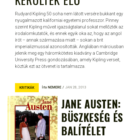
Rudyard Kipling 50 soha nem látott versére bukkant egy
nyugalmazott kaliforniai egyetemi professzor. Pinney
szerint Kipling műveit igazságtalanul sokat mellőzték az
irodalomkutatók, és ennek egyik oka az, hogy az angol
írót – annak származása miatt – sokan a brit
imperializmussal azonosították. Angliában márciusban
jelenik meg egy háromkötetes kiadvány a Cambridge
University Press gondozásában, amely Kipling verseit,
köztük ezt az ötvenet is tartalmazza.
Írta
NEMERE
JAN 28, 2013
KRITIKÁK
JANE AUSTEN:
BÜSZKESÉG ÉS
BALÍTÉLET