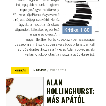
író, legújabb nálunk megjelent
regénye A gyermektörvény.
Főszereplője Fiona Maye vezető
bíró, családjogi szakértő. Nehéz
ügyekben hozott már okos,
Kritika
|
80
átgondolt, ítéleteket, egyöntetű
elismerés övezi. Ám
magánéletében törés következik be: házassága
összeomlani látszik. Ebben a válságos pillanatban kell
sürgős döntést hoznia a 17 éves Adam ügyében, aki
vallási okokból utasítja vissza a gyógykezelést.
Írta
NEMERE
FEBR 15, 2014
KRITIKÁK
ALAN
HOLLINGHURST:
MÁS APÁTÓL