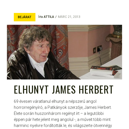
Írta
ATTILA
MÁRC 21, 2013
BEJÁRAT
ELHUNYT JAMES HERBERT
69 évesen váratlanul elhunyt a népszerű angol
horrorregényíró, a Patkányok szerzője, James Herbert.
Élete során huszonhárom regényt írt – a legutóbbi
éppen pár hete jelent meg angolul -, a műveit több mint
harminc nyelvre fordították le, és világszerte ötvennégy