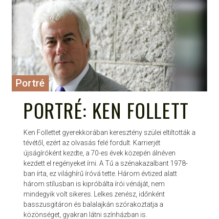
Portré
PORTRÉ: KEN FOLLETT
Ken Follettet gyerekkorában keresztény szülei eltiltották a
tévétől, ezért az olvasás felé fordult. Karrierjét
újságíróként kezdte, a 70-es évek közepén álnéven
kezdett el regényeket írni. A Tű a szénakazalbant 1978-
ban írta, ez világhírű íróvá tette. Három évtized alatt
három stílusban is kipróbálta írói vénáját, nem
mindegyik volt sikeres. Lelkes zenész, időnként
basszusgitáron és balalajkán szórakoztatja a
közönséget, gyakran látni színházban is.