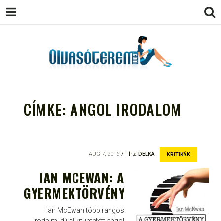
OLVASÓTEREM.COM – AZ
könyvekről könyvbarátoknak
EGÉSZSÉGES OLVASÁS
CÍMKE:
ANGOL IRODALOM
TÁMOGATÓJA
AUG 7, 2016
Írta
DELKA
KRITIKÁK
IAN MCEWAN: A
GYERMEKTÖRVÉNY
Ian McEwan több rangos
irodalmi díjjal kitüntetett angol