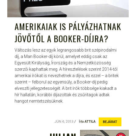
AMERIKAIAK IS PÁLYÁZHATNAK
JÖVŐTŐL A BOOKER-DÍJRA?
Változás lesz az egyik legrangosabb brit szépirodalmi
díj, a Man Booker-díj körül, amelyet eddig csak az
Egyesült Királyság, Írország és a Nemzetközösség
szerzői kaphattak meg. A híresztelések szerint 2014-től
amerikai írókat is nevezhetnek a díjra, és ezzel – a britek
szerint – felborul az egyensúly, a Booker-díj pedig
elveszíti jellegzetességét. A brit írók többsége kiakadt a
hír hallatán, korábbi díjazottak és zsűritagok adtak
hangot nemtetszésüknek.
JÚN 6, 2013
Írta
ATTILA
BEJÁRAT