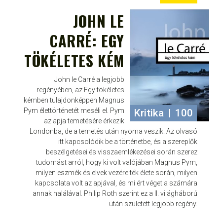
JOHN LE
CARRÉ: EGY
TÖKÉLETES KÉM
John le Carré a legjobb
regényében, az Egy tökéletes
kémben tulajdonképpen Magnus
Pym élettörténetét meséli el. Pym
Kritika
|
100
az apja temetésére érkezik
Londonba, de a temetés után nyoma veszik. Az olvasó
itt kapcsolódik be a történetbe, és a szereplők
beszélgetései és visszaemlékezései során szerez
tudomást arról, hogy ki volt valójában Magnus Pym,
milyen eszmék és elvek vezérelték élete során, milyen
kapcsolata volt az apjával, és mi ért véget a számára
annak halálával. Philip Roth szerint ez a II. világháború
után született legjobb regény.