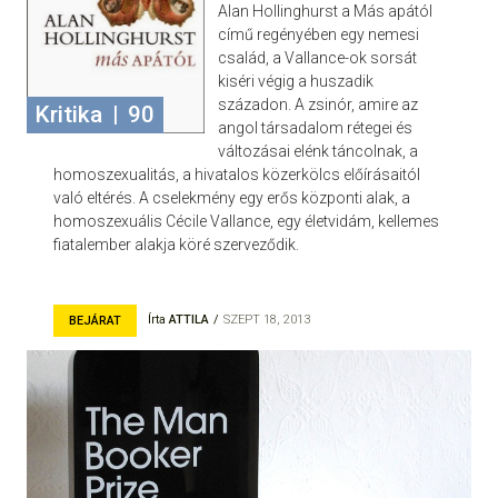
Alan Hollinghurst a Más apától
című regényében egy nemesi
család, a Vallance-ok sorsát
kiséri végig a huszadik
századon. A zsinór, amire az
Kritika
|
90
angol társadalom rétegei és
változásai elénk táncolnak, a
homoszexualitás, a hivatalos közerkölcs előírásaitól
való eltérés. A cselekmény egy erős központi alak, a
homoszexuális Cécile Vallance, egy életvidám, kellemes
fiatalember alakja köré szerveződik.
Írta
ATTILA
SZEPT 18, 2013
BEJÁRAT