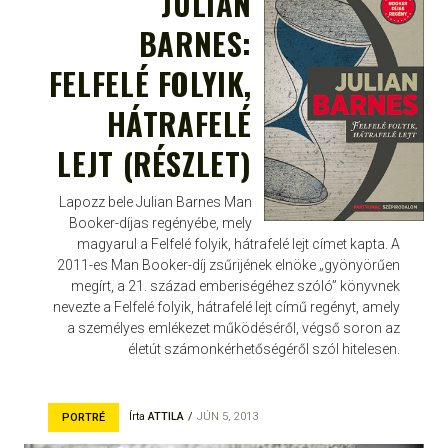
JULIAN
BARNES:
FELFELÉ FOLYIK,
HÁTRAFELÉ
LEJT (RÉSZLET)
Lapozz bele Julian Barnes Man
Booker-díjas regényébe, mely
magyarul a Felfelé folyik, hátrafelé lejt címet kapta. A
2011-es Man Booker-díj zsűrijének elnöke „gyönyörűen
megírt, a 21. század emberiségéhez szóló” könyvnek
nevezte a Felfelé folyik, hátrafelé lejt című regényt, amely
a személyes emlékezet működéséről, végső soron az
életút számonkérhetőségéről szól hitelesen.
Írta
ATTILA
JÚN 5, 2013
PORTRÉ