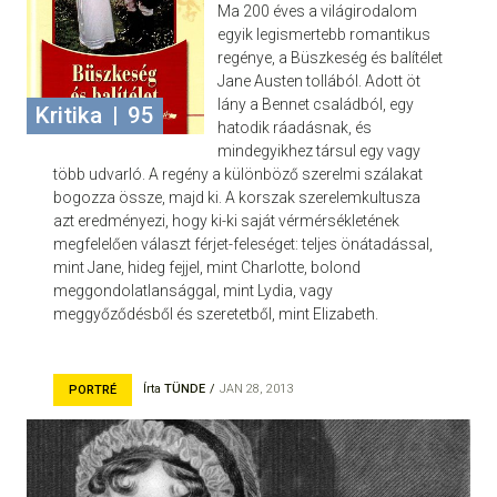
Ma 200 éves a világirodalom
egyik legismertebb romantikus
regénye, a Büszkeség és balítélet
Jane Austen tollából. Adott öt
lány a Bennet családból, egy
Kritika
|
95
hatodik ráadásnak, és
mindegyikhez társul egy vagy
több udvarló. A regény a különböző szerelmi szálakat
bogozza össze, majd ki. A korszak szerelemkultusza
azt eredményezi, hogy ki-ki saját vérmérsékletének
megfelelően választ férjet-feleséget: teljes önátadással,
mint Jane, hideg fejjel, mint Charlotte, bolond
meggondolatlansággal, mint Lydia, vagy
meggyőződésből és szeretetből, mint Elizabeth.
Írta
TÜNDE
JAN 28, 2013
PORTRÉ