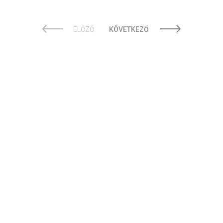
ELŐZŐ
KÖVETKEZŐ
© 2026 olvasóterem.com - az egészséges olvasás támogatója.
Impresszum
Adatvédelmi záradék