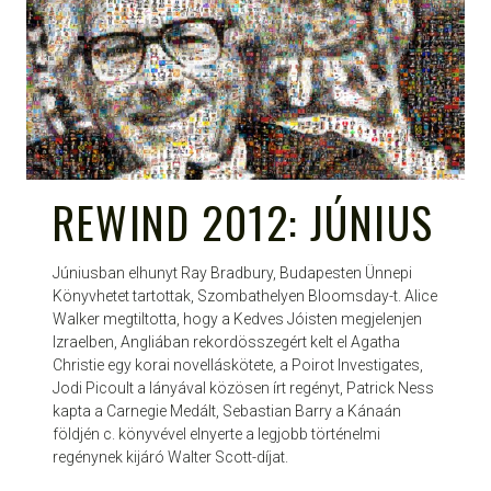
REWIND 2012: JÚNIUS
Júniusban elhunyt Ray Bradbury, Budapesten Ünnepi
Könyvhetet tartottak, Szombathelyen Bloomsday-t. Alice
Walker megtiltotta, hogy a Kedves Jóisten megjelenjen
Izraelben, Angliában rekordösszegért kelt el Agatha
Christie egy korai novelláskötete, a Poirot Investigates,
Jodi Picoult a lányával közösen írt regényt, Patrick Ness
kapta a Carnegie Medált, Sebastian Barry a Kánaán
földjén c. könyvével elnyerte a legjobb történelmi
regénynek kijáró Walter Scott-díjat.