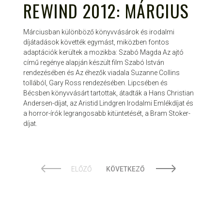
REWIND 2012: MÁRCIUS
Márciusban különböző könyvvásárok és irodalmi
díjátadások követték egymást, miközben fontos
adaptációk kerültek a mozikba: Szabó Magda Az ajtó
című regénye alapján készült film Szabó István
rendezésében és Az éhezők viadala Suzanne Collins
tollából, Gary Ross rendezésében. Lipcsében és
Bécsben könyvvásárt tartottak, átadták a Hans Christian
Andersen-díjat, az Aristid Lindgren Irodalmi Emlékdíjat és
a horror-írók legrangosabb kitüntetését, a Bram Stoker-
díjat.
ELŐZŐ
KÖVETKEZŐ