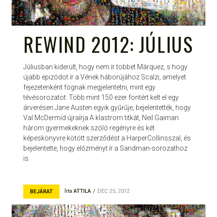
REWIND 2012: JÚLIUS
Júliusban kiderült, hogy nem ír többet Márquez, s hogy
újabb epizódot ír a Vének háborújához Scalzi, amelyet
fejezetenként fognak megjelentetni, mint egy
tévésorozatot. Több mint 150 ezer fontért kelt el egy
árverésen Jane Austen egyik gyűrűje, bejelentették, hogy
Val McDermid újraírja A klastrom titkát, Neil Gaiman
három gyermekeknek szóló regényre és két
képeskönyvre kötött szerződést a HarperCollinsszal, és
bejelentette, hogy előzményt ír a Sandman-sorozathoz
is.
Írta
ATTILA
DEC 25, 2012
BEJÁRAT