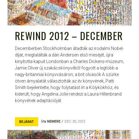
REWIND 2012 – DECEMBER
Decemberben Stockholmban átadták az irodalmi Nobel-
díjat, megtalálták a dán Andersen első meséjét, újra
kinyította kapuit Londonban a Charles Dickens-múzeum,
Jamie Oliver új szakácskönyvéből fogyott a legtöbb a
nagy-britanniai könyvvásáron, a brit olvasók A szürke
ötven árnyalatát választották az év könyvének, Patti
Smith bejelentette, hogy folytatást írt a Kölykökhöz, és
kiderült, hogy Angelina Jolie rendezi a Laura Hillenbrand
könyvének adaptációját.
Írta
NEMERE
DEC 30, 2012
BEJÁRAT