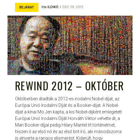
Írta
ILDIKÓ
DEC 29, 2012
BEJÁRAT
REWIND 2012 – OKTÓBER
Októberben átadták a 2012-es irodalmi Nobel-díjat, az
Európai Unió Irodalmi Díját és a Booker-díjat. A Nobel-
díjat a kínai Mo Jen kapta, a kis Nobel-díjként emlegetett
Európai Unió Irodalmi Díját Horváth Viktor vehette át, a
Man Booker-díjjal pedig Hilary Mantel írt történelmet,
hiszen ő az első nő és az első brit író, aki másodszorra
is elnyerte a rangos elismerést. Kiderült, hogy