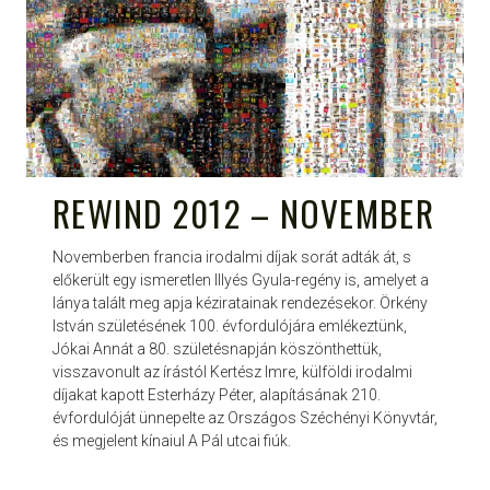
REWIND 2012 – NOVEMBER
Novemberben francia irodalmi díjak sorát adták át, s
előkerült egy ismeretlen Illyés Gyula-regény is, amelyet a
lánya talált meg apja kéziratainak rendezésekor. Örkény
István születésének 100. évfordulójára emlékeztünk,
Jókai Annát a 80. születésnapján köszönthettük,
visszavonult az írástól Kertész Imre, külföldi irodalmi
díjakat kapott Esterházy Péter, alapításának 210.
évfordulóját ünnepelte az Országos Széchényi Könyvtár,
és megjelent kínaiul A Pál utcai fiúk.