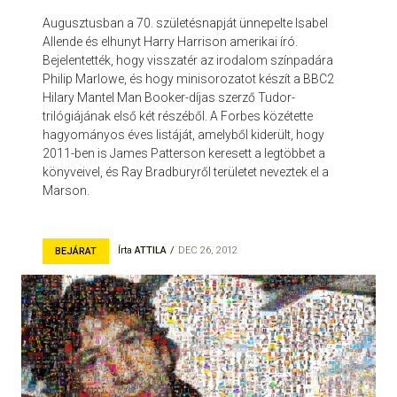
Augusztusban a 70. születésnapját ünnepelte Isabel
Allende és elhunyt Harry Harrison amerikai író.
Bejelentették, hogy visszatér az irodalom színpadára
Philip Marlowe, és hogy minisorozatot készít a BBC2
Hilary Mantel Man Booker-díjas szerző Tudor-
trilógiájának első két részéből. A Forbes közétette
hagyományos éves listáját, amelyből kiderült, hogy
2011-ben is James Patterson keresett a legtöbbet a
könyveivel, és Ray Bradburyről területet neveztek el a
Marson.
Írta
ATTILA
DEC 26, 2012
BEJÁRAT