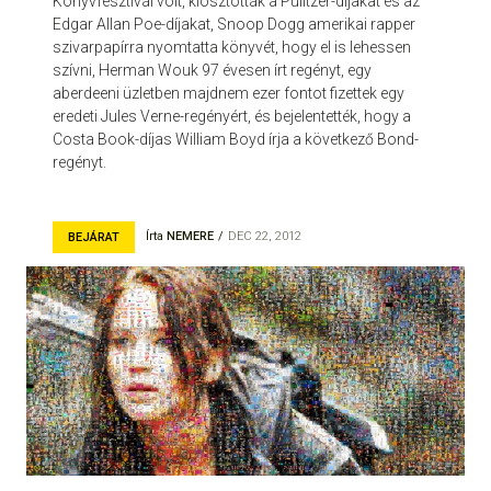
Könyvfesztivál volt, kiosztották a Pulitzer-díjakat és az
Edgar Allan Poe-díjakat, Snoop Dogg amerikai rapper
szivarpapírra nyomtatta könyvét, hogy el is lehessen
szívni, Herman Wouk 97 évesen írt regényt, egy
aberdeeni üzletben majdnem ezer fontot fizettek egy
eredeti Jules Verne-regényért, és bejelentették, hogy a
Costa Book-díjas William Boyd írja a következő Bond-
regényt.
Írta
NEMERE
DEC 22, 2012
BEJÁRAT