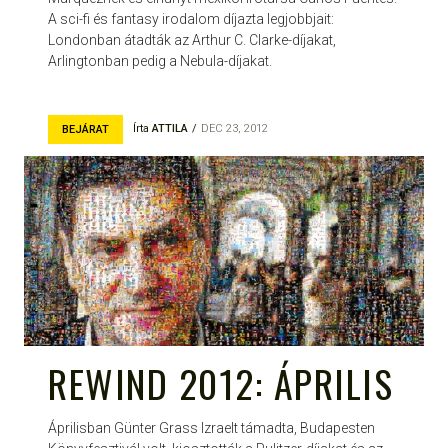
A sci-fi és fantasy irodalom díjazta legjobbjait:
Londonban átadták az Arthur C. Clarke-díjakat,
Arlingtonban pedig a Nebula-díjakat.
Írta
ATTILA
DEC 23, 2012
BEJÁRAT
REWIND 2012: ÁPRILIS
Áprilisban Günter Grass Izraelt támadta, Budapesten