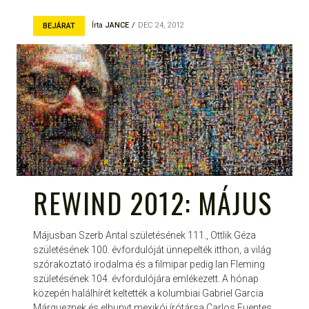
Írta
JANCE
DEC 24, 2012
BEJÁRAT
REWIND 2012: MÁJUS
Májusban Szerb Antal születésének 111., Ottlik Géza
születésének 100. évfordulóját ünnepelték itthon, a világ
szórakoztató irodalma és a filmipar pedig Ian Fleming
születésének 104. évfordulójára emlékezett. A hónap
közepén halálhírét keltették a kolumbiai Gabriel Garcia
Márqueznek és elhunyt mexikói írótársa Carlos Fuentes.